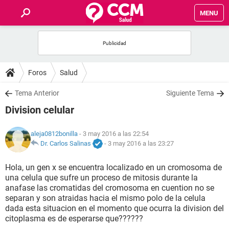
MENU
INICIO
FOROS
Foros
Salud
SALUD
Tema Anterior
Siguiente Tema
Division celular
FAMILIA
aleja0812bonilla
- 3 may 2016 a las 22:54
NUTRICIÓN
Dr. Carlos Salinas
-
3 may 2016 a las 23:27
Hola, un gen x se encuentra localizado en un cromosoma de
BIENESTAR
una celula que sufre un proceso de mitosis durante la
anafase las cromatidas del cromosoma en cuention no se
SEXUALIDAD
separan y son atraidas hacia el mismo polo de la celula
dada esta situacion en el momento que ocurra la division del
citoplasma es de esperarse que??????
GLOSARIO