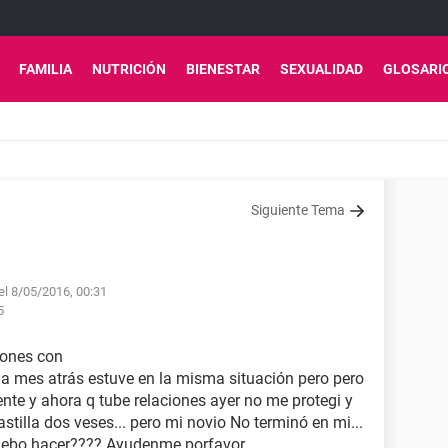
FAMILIA
NUTRICIÓN
BIENESTAR
SEXUALIDAD
GLOSARI
Siguiente Tema
el 8/05/2016, 00:31
5
iones con
na mes atrás estuve en la misma situación pero pero
iente y ahora q tube relaciones ayer no me protegi y
stilla dos veses... pero mi novio No terminó en mi...
debo hacer???? Ayudenme porfavor