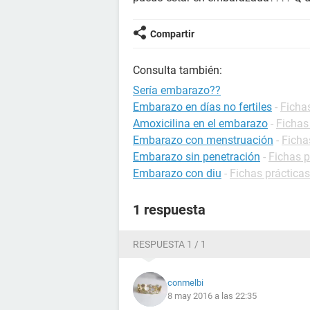
Compartir
Consulta también:
Sería embarazo??
Embarazo en días no fertiles
-
Ficha
Amoxicilina en el embarazo
-
Fichas
Embarazo con menstruación
-
Ficha
Embarazo sin penetración
-
Fichas 
Embarazo con diu
-
Fichas práctica
1 respuesta
RESPUESTA 1 / 1
conmelbi
8 may 2016 a las 22:35