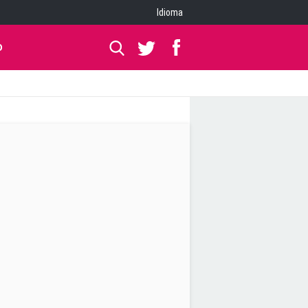
Idioma
O