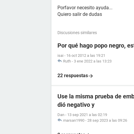
Porfavor necesito ayuda...
Quiero salir de dudas
Discusiones similares
Por qué hago popo negro, e
isai
-
16 oct 2012 a las 19:21
Ruth
-
3 ene 2022 a las 13:23
22 respuestas
Use la misma prueba de emba
dió negativo y
Dan
-
13 sep 2021 a las 02:19
marsan1990
-
28 sep 2023 a las 09:26