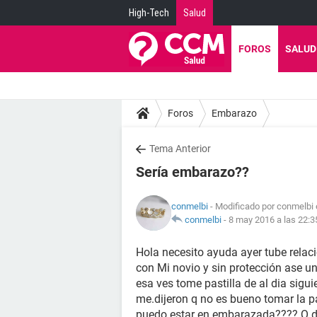
High-Tech
Salud
FOROS
SALUD
Foros
Embarazo
Tema Anterior
Sería embarazo??
conmelbi
- Modificado por conmelbi 
conmelbi
-
8 may 2016 a las 22:3
Hola necesito ayuda ayer tube relac
con Mi novio y sin protección ase u
esa ves tome pastilla de al dia sigu
me.dijeron q no es bueno tomar la pa
puedo estar en embarazada???? Q 