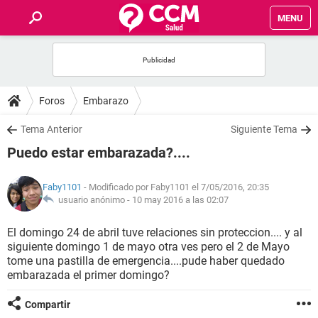
MENU
INICIO
FOROS
Foros
Embarazo
SALUD
Tema Anterior
Siguiente Tema
Puedo estar embarazada?....
FAMILIA
Faby1101
- Modificado por Faby1101 el 7/05/2016, 20:35
NUTRICIÓN
usuario anónimo -
10 may 2016 a las 02:07
El domingo 24 de abril tuve relaciones sin proteccion.... y al
BIENESTAR
siguiente domingo 1 de mayo otra ves pero el 2 de Mayo
tome una pastilla de emergencia....pude haber quedado
SEXUALIDAD
embarazada el primer domingo?
Compartir
GLOSARIO