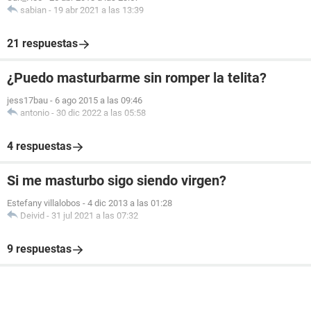
sabian
-
19 abr 2021 a las 13:39
21 respuestas
¿Puedo masturbarme sin romper la telita?
jess17bau
-
6 ago 2015 a las 09:46
antonio
-
30 dic 2022 a las 05:58
4 respuestas
Si me masturbo sigo siendo virgen?
Estefany villalobos
-
4 dic 2013 a las 01:28
Deivid
-
31 jul 2021 a las 07:32
9 respuestas