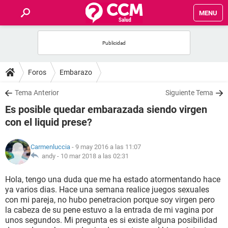
MENU
INICIO
FOROS
Foros
Embarazo
SALUD
Tema Anterior
Siguiente Tema
Es posible quedar embarazada siendo virgen
FAMILIA
con el liquid prese?
NUTRICIÓN
Carmenluccia
- 9 may 2016 a las 11:07
andy -
10 mar 2018 a las 02:31
BIENESTAR
Hola, tengo una duda que me ha estado atormentando hace
ya varios dias. Hace una semana realice juegos sexuales
SEXUALIDAD
con mi pareja, no hubo penetracion porque soy virgen pero
la cabeza de su pene estuvo a la entrada de mi vagina por
unos segundos. Mi pregunta es si existe alguna posibilidad
GLOSARIO