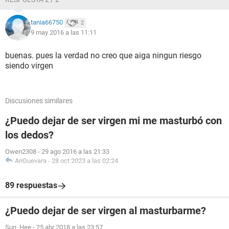
tania66750
2
9 may 2016 a las 11:11
buenas. pues la verdad no creo que aiga ningun riesgo
siendo virgen
Discusiones similares
¿Puedo dejar de ser virgen mi me masturbó con
los dedos?
Owen2308
-
29 ago 2016 a las 21:33
AriGuevara
-
28 oct 2023 a las 02:24
89 respuestas
¿Puedo dejar de ser virgen al masturbarme?
Sun_Hee
-
25 abr 2018 a las 23:57