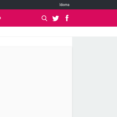
Idioma
O