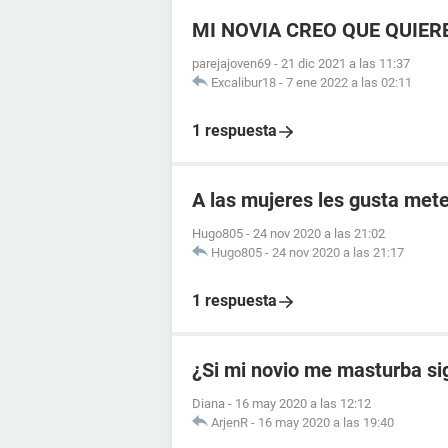
MI NOVIA CREO QUE QUIER
parejajoven69
-
21 dic 2021 a las 11:37
Excalibur18
-
7 ene 2022 a las 02:11
1 respuesta
A las mujeres les gusta mete
Hugo805
-
24 nov 2020 a las 21:02
Hugo805
-
24 nov 2020 a las 21:17
1 respuesta
¿Si mi novio me masturba si
Diana
-
16 may 2020 a las 12:12
ArjenR
-
16 may 2020 a las 19:40