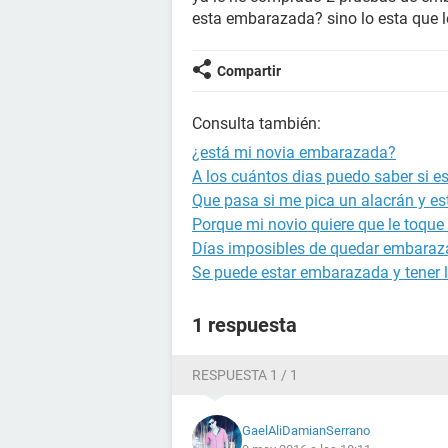
esta embarazada? sino lo esta que 
Compartir
Consulta también:
¿está mi novia embarazada?
A los cuántos dias puedo saber si 
Que pasa si me pica un alacrán y 
Porque mi novio quiere que le toque
Días imposibles de quedar embara
Se puede estar embarazada y tener l
1 respuesta
RESPUESTA 1 / 1
GaelAliDamianSerrano