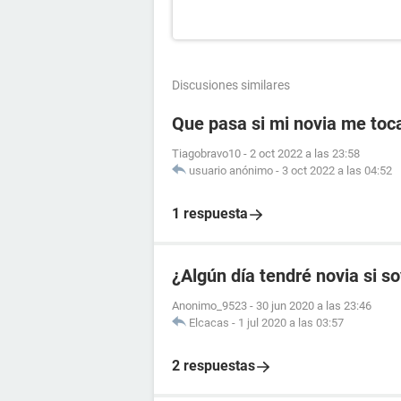
Discusiones similares
Que pasa si mi novia me toc
Tiagobravo10
-
2 oct 2022 a las 23:58
usuario anónimo
-
3 oct 2022 a las 04:52
1 respuesta
¿Algún día tendré novia si s
Anonimo_9523
-
30 jun 2020 a las 23:46
Elcacas
-
1 jul 2020 a las 03:57
2 respuestas