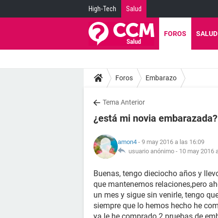
High-Tech
Salud
FOROS
SALUD
Foros
Embarazo
Tema Anterior
¿está mi novia embarazada?
amon4
- 9 may 2016 a las 16:09
usuario anónimo -
10 may 2016 a
Buenas, tengo dieciocho años y llev
que mantenemos relaciones,pero ahora
un mes y sigue sin venirle, tengo q
siempre que lo hemos hecho he comp
ya le he comprado 2 pruebas de emba