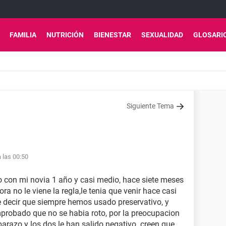
FAMILIA
NUTRICIÓN
BIENESTAR
SEXUALIDAD
GLOSARI
Siguiente Tema
 las 00:50
o con mi novia 1 año y casi medio, hace siete meses
 no le viene la regla,le tenia que venir hace casi
ue decir que siempre hemos usado preservativo, y
robado que no se habia roto, por la preocupacion
razo y los dos le han salido negativo. creen que