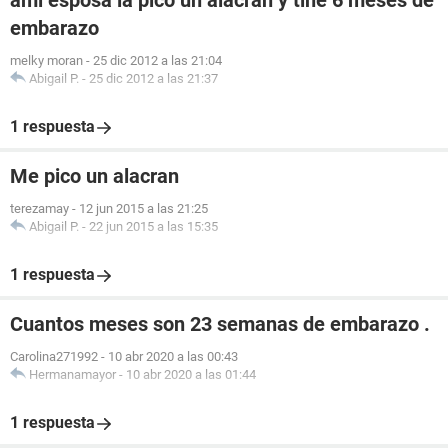
ami esposa la pico un alacran y tine 6 meses de
embarazo
melky moran
-
25 dic 2012 a las 21:04
Abigail P.
-
25 dic 2012 a las 21:37
1 respuesta
Me pico un alacran
terezamay
-
12 jun 2015 a las 21:25
Abigail P.
-
22 jun 2015 a las 15:35
1 respuesta
Cuantos meses son 23 semanas de embarazo .
Carolina271992
-
10 abr 2020 a las 00:43
Hermanamayor
-
10 abr 2020 a las 01:44
1 respuesta