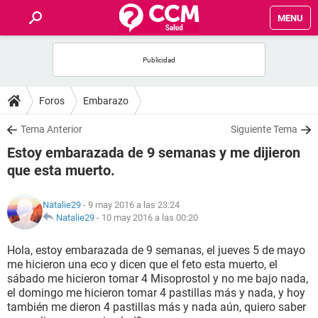
MENU
INICIO
FOROS
Foros
Embarazo
SALUD
Tema Anterior
Siguiente Tema
Estoy embarazada de 9 semanas y me dijieron
FAMILIA
que esta muerto.
NUTRICIÓN
Natalie29
- 9 may 2016 a las 23:24
Natalie29
-
10 may 2016 a las 00:20
BIENESTAR
Hola, estoy embarazada de 9 semanas, el jueves 5 de mayo
me hicieron una eco y dicen que el feto esta muerto, el
SEXUALIDAD
sábado me hicieron tomar 4 Misoprostol y no me bajo nada,
el domingo me hicieron tomar 4 pastillas más y nada, y hoy
también me dieron 4 pastillas más y nada aún, quiero saber
GLOSARIO