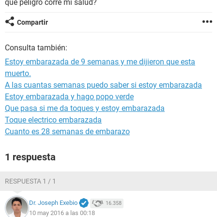
que peligro corre mi salud?
Compartir
Consulta también:
Estoy embarazada de 9 semanas y me dijieron que esta
muerto.
A las cuantas semanas puedo saber si estoy embarazada
Estoy embarazada y hago popo verde
Que pasa si me da toques y estoy embarazada
Toque electrico embarazada
Cuanto es 28 semanas de embarazo
1 respuesta
RESPUESTA 1 / 1
Dr. Joseph Exebio
16.358
10 may 2016 a las 00:18