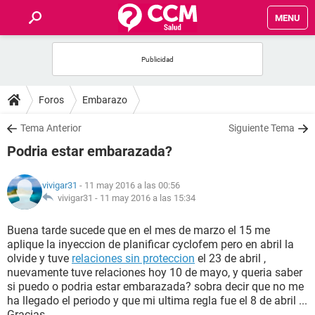
MENU
INICIO
FOROS
Foros
Embarazo
SALUD
Tema Anterior
Siguiente Tema
Podria estar embarazada?
FAMILIA
vivigar31
- 11 may 2016 a las 00:56
NUTRICIÓN
vivigar31 -
11 may 2016 a las 15:34
Buena tarde sucede que en el mes de marzo el 15 me
BIENESTAR
aplique la inyeccion de planificar cyclofem pero en abril la
olvide y tuve
relaciones sin proteccion
el 23 de abril ,
SEXUALIDAD
nuevamente tuve relaciones hoy 10 de mayo, y queria saber
si puedo o podria estar embarazada? sobra decir que no me
ha llegado el periodo y que mi ultima regla fue el 8 de abril ...
GLOSARIO
Gracias