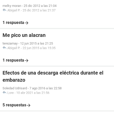
melky moran
-
25 dic 2012 a las 21:04
Abigail P.
-
25 dic 2012 a las 21:37
1 respuesta
Me pico un alacran
terezamay
-
12 jun 2015 a las 21:25
Abigail P.
-
22 jun 2015 a las 15:35
1 respuesta
Efectos de una descarga eléctrica durante el
embarazo
Soledad Udrisard
-
7 ago 2016 a las 22:58
Lore
-
10 abr 2021 a las 21:56
5 respuestas