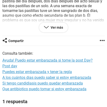
pastilla del día después, dos días después del acto sexual y
las dos pastillas de un solo. A una semana exacta de
tomarme las pastillas tuve un leve sangrado de dos días,
asumo que como efecto secundaria de las plan b. Él
problema es que soy una mujer muy irregular y no ha venido
mi periodo y empiezo a desesperarme."
Ver más
Esto lo dice mi amiga, espero su respuesta esta muy
preocupada. Gracias, de antemano :)
Compartir
Consulta también:
Ayuda! Puedo estar embarazada si tome la post Day?
Post day
Puedes estar embarazada y tener la regla
A los cuántos dias puedo saber si estoy embarazada
Si tengo candidiasis puedo quedar embarazada
Que antibiotico puedo tomar si estoy embarazada
1 respuesta