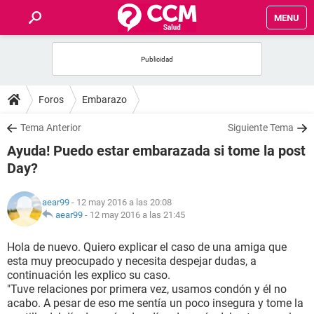
MENU
INICIO
FOROS
Foros
Embarazo
SALUD
Tema Anterior
Siguiente Tema
Ayuda! Puedo estar embarazada si tome la post
FAMILIA
Day?
NUTRICIÓN
aear99
- 12 may 2016 a las 20:08
aear99
-
12 may 2016 a las 21:45
BIENESTAR
Hola de nuevo. Quiero explicar el caso de una amiga que
esta muy preocupado y necesita despejar dudas, a
SEXUALIDAD
continuación les explico su caso.
"Tuve relaciones por primera vez, usamos condón y él no
acabo. A pesar de eso me sentía un poco insegura y tome la
GLOSARIO