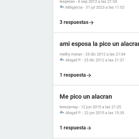
lesperan
-
6 sep 2012 a las 21:34
Miligarcia
-
31 jul 2023 a las 11:02
3 respuestas
ami esposa la pico un alacr
melky moran
-
25 dic 2012 a las 21:04
Abigail P.
-
25 dic 2012 a las 21:37
1 respuesta
Me pico un alacran
terezamay
-
12 jun 2015 a las 21:25
Abigail P.
-
22 jun 2015 a las 15:35
1 respuesta