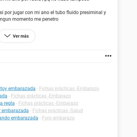
 por jugar con mi ano el tubo fluido presiminal y
 ningun momento me penetro
Ver más
ión y mucho menos juego con mi vagina
mi ano y el liquido presiminal se corre hacia mi
estoy embarazada
-
Fichas prácticas -Embarazo
zada
-
Fichas prácticas -Embarazo
a regla
-
Fichas prácticas -Embarazo
ar embarazada
-
Fichas prácticas -Salud
estando embarazada
-
Foro embarazo