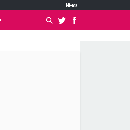
Idioma
O