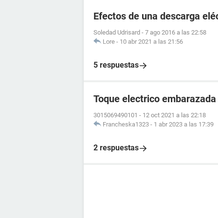
Efectos de una descarga elé
Soledad Udrisard
-
7 ago 2016 a las 22:58
Lore
-
10 abr 2021 a las 21:56
5 respuestas
Toque electrico embarazada
3015069490101
-
12 oct 2021 a las 22:18
Francheska1323
-
1 abr 2023 a las 17:39
2 respuestas