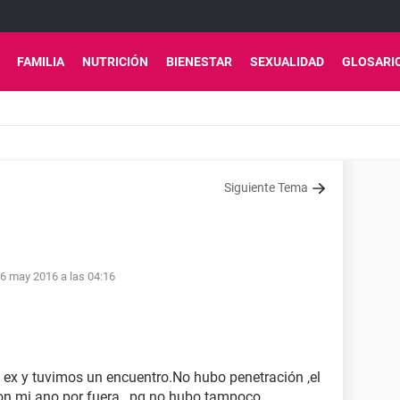
FAMILIA
NUTRICIÓN
BIENESTAR
SEXUALIDAD
GLOSARI
Siguiente Tema
6 may 2016 a las 04:16
 ex y tuvimos un encuentro.No hubo penetración ,el
 con mi ano por fuera , pq no hubo tampoco