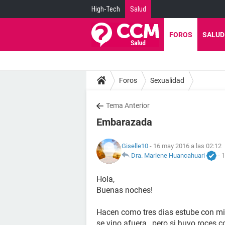
High-Tech
Salud
FOROS
SALUD
Foros
Sexualidad
Tema Anterior
Embarazada
Giselle10
- 16 may 2016 a las 02:12
Dra. Marlene Huancahuari
-
1
Hola,
Buenas noches!
Hacen como tres dias estube con mi
se vino afuera , pero si huvo roces