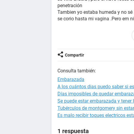
penetración
Tambien yo estaba humeda y no sé si
se corio hasta mi vagina .Pero em
Puedo quedar embarazada??
Estaba ovulando, no hubo penetrac
Compartir
mi pregunta es que si por jugar con 
Consulta también:
vagina puedo quedar embarazada ?
Embarazada
A los cuántos dias puedo saber si 
Días imposibles de quedar embara
Se puede estar embarazada y tener l
Tubérculos de montgomery sin est
Es malo recibir toques electricos 
1 respuesta