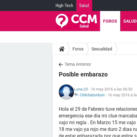
High-Tech
Salud
FOROS
SALUD
Foros
Sexualidad
Tema Anterior
Posible embarazo
Luna.23
- 16 may 2016 a las 06:50
Chikitabonbon
-
16 may 2016 a la
Hola el 29 de Febrero tuve relaciones
emergencia ese dia mi clue marcaba 
vajo mi regla . En Marzo 15 me vajo c
18 me vajo ya rojo me duro 2 dias 
de estar enbarazada por que estoy 