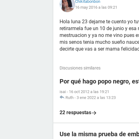
Chikitabonbon
16 may 2016 a las 09:21
Hola luna 23 dejame te cuento yo tuv
retirarmela fue un 10 de junio y esa
mestruacion y ya no me vino pues e
mis senos tenia mucho sueño naucea
decirte que vas a ser mama felicida
Discusiones similares
Por qué hago popo negro, e
isai
-
16 oct 2012 a las 19:21
Ruth
-
3 ene 2022 a las 13:23
22 respuestas
Use la misma prueba de emba