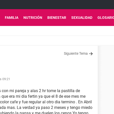
FAMILIA
NUTRICIÓN
BIENESTAR
SEXUALIDAD
GLOSARI
Siguiente Tema
s 09:21
 con mi pareja y alas 2 hr tome la pastilla de
que era mi dia fertin ya que el 8 de ese mes me
olor cafe y fue regular al otro dia termino . En Abril
nada mas. La verdad ya paso 2 meses y tengo miedo
subiendo la pansa y me duelen los cenos Yo tengo