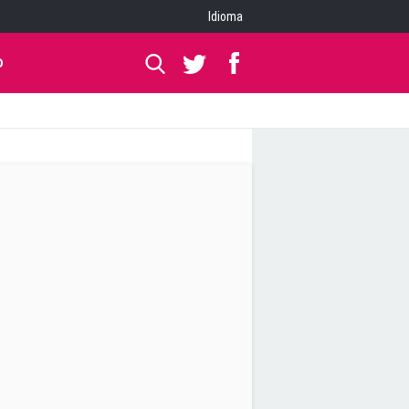
Idioma
O