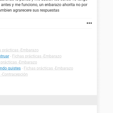
a antes y me funciono, un enbarazo ahorita no por
 tambien agrarecere sus respuestas
s prácticas -Embarazo
truar
-
Fichas prácticas -Embarazo
 prácticas -Embarazo
ndo quistes
-
Fichas prácticas -Embarazo
s -Contracepción