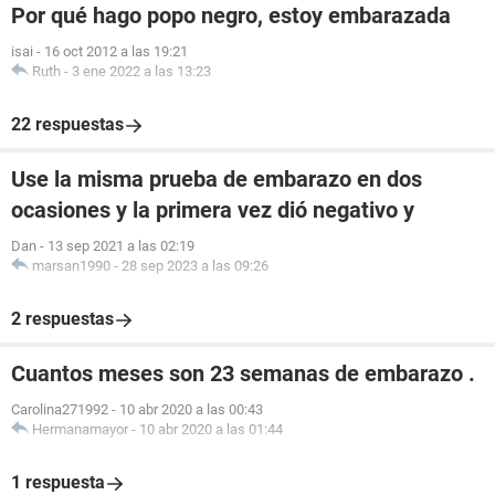
Por qué hago popo negro, estoy embarazada
isai
-
16 oct 2012 a las 19:21
Ruth
-
3 ene 2022 a las 13:23
22 respuestas
Use la misma prueba de embarazo en dos
ocasiones y la primera vez dió negativo y
Dan
-
13 sep 2021 a las 02:19
marsan1990
-
28 sep 2023 a las 09:26
2 respuestas
Cuantos meses son 23 semanas de embarazo .
Carolina271992
-
10 abr 2020 a las 00:43
Hermanamayor
-
10 abr 2020 a las 01:44
1 respuesta