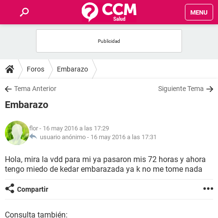
MENU
INICIO
FOROS
Foros
Embarazo
SALUD
Tema Anterior
Siguiente Tema
Embarazo
FAMILIA
flor
- 16 may 2016 a las 17:29
NUTRICIÓN
usuario anónimo -
16 may 2016 a las 17:31
Hola, mira la vdd para mi ya pasaron mis 72 horas y ahora
BIENESTAR
tengo miedo de kedar embarazada ya k no me tome nada
SEXUALIDAD
Compartir
GLOSARIO
Consulta también: