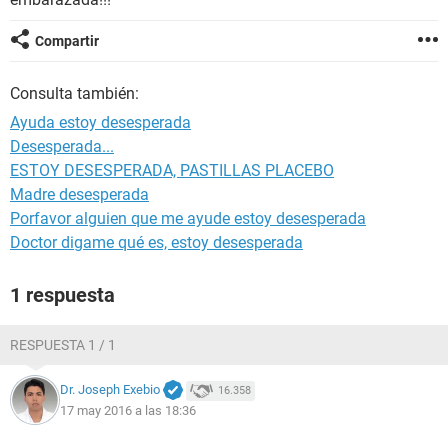
Compartir
Consulta también:
Ayuda estoy desesperada
Desesperada...
ESTOY DESESPERADA, PASTILLAS PLACEBO
Madre desesperada
Porfavor alguien que me ayude estoy desesperada
Doctor digame qué es, estoy desesperada
1 respuesta
RESPUESTA 1 / 1
Dr. Joseph Exebio
16.358
17 may 2016 a las 18:36