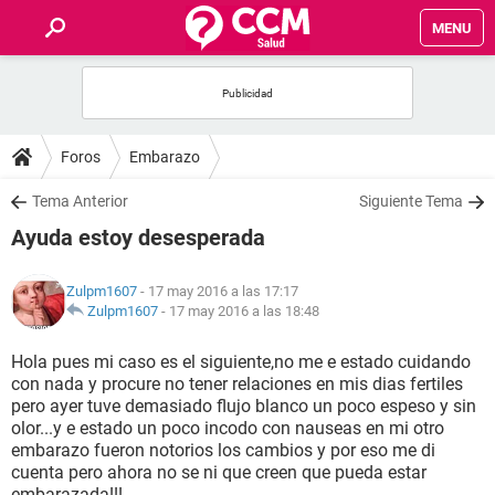
MENU
INICIO
FOROS
Foros
Embarazo
SALUD
Tema Anterior
Siguiente Tema
Ayuda estoy desesperada
FAMILIA
Zulpm1607
- 17 may 2016 a las 17:17
NUTRICIÓN
Zulpm1607
-
17 may 2016 a las 18:48
Hola pues mi caso es el siguiente,no me e estado cuidando
BIENESTAR
con nada y procure no tener relaciones en mis dias fertiles
pero ayer tuve demasiado flujo blanco un poco espeso y sin
SEXUALIDAD
olor...y e estado un poco incodo con nauseas en mi otro
embarazo fueron notorios los cambios y por eso me di
cuenta pero ahora no se ni que creen que pueda estar
GLOSARIO
embarazada!!!