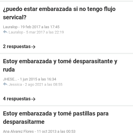
¿puedo estar embarazada si no tengo flujo
servical?
Lauralop
-
19 feb 2017 a las 17:45
Lauralop
-
5 mar 2017 a las 22:19
2 respuestas
Estoy embarazada y tomé desparasitante y
ruda
JHESE...
-
1 jun 2015 a las 16:34
Jessica
-
2 ago 2021 a las 08:55
4 respuestas
Estoy embarazada y tomé pastillas para
desparasitarme
Ana Alvarez Flores
-
11 oct 2013 a las 00:53