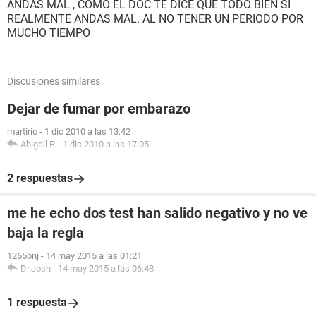
ANDAS MAL , COMO EL DOC TE DICE QUE TODO BIEN SI
REALMENTE ANDAS MAL. AL NO TENER UN PERIODO POR
MUCHO TIEMPO
Discusiones similares
Dejar de fumar por embarazo
martirio
-
1 dic 2010 a las 13:42
Abigail P.
-
1 dic 2010 a las 17:05
2 respuestas
me he echo dos test han salido negativo y no ve
baja la regla
1265bnj
-
14 may 2015 a las 01:21
Dr.Josh
-
14 may 2015 a las 06:48
1 respuesta