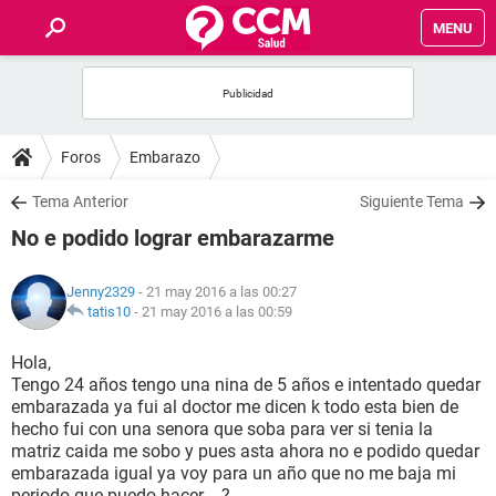
MENU
INICIO
FOROS
Foros
Embarazo
SALUD
Tema Anterior
Siguiente Tema
No e podido lograr embarazarme
FAMILIA
Jenny2329
- 21 may 2016 a las 00:27
NUTRICIÓN
tatis10
-
21 may 2016 a las 00:59
Hola,
BIENESTAR
Tengo 24 años tengo una nina de 5 años e intentado quedar
embarazada ya fui al doctor me dicen k todo esta bien de
SEXUALIDAD
hecho fui con una senora que soba para ver si tenia la
matriz caida me sobo y pues asta ahora no e podido quedar
embarazada igual ya voy para un año que no me baja mi
GLOSARIO
periodo que puedo hacer ...?