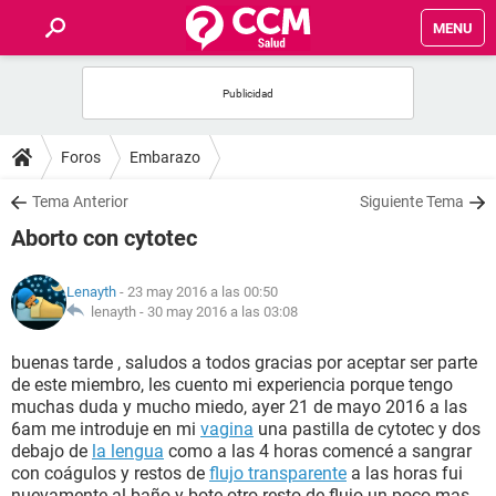
MENU
INICIO
FOROS
Foros
Embarazo
SALUD
Tema Anterior
Siguiente Tema
Aborto con cytotec
FAMILIA
Lenayth
- 23 may 2016 a las 00:50
NUTRICIÓN
lenayth -
30 may 2016 a las 03:08
buenas tarde , saludos a todos gracias por aceptar ser parte
BIENESTAR
de este miembro, les cuento mi experiencia porque tengo
muchas duda y mucho miedo, ayer 21 de mayo 2016 a las
SEXUALIDAD
6am me introduje en mi
vagina
una pastilla de cytotec y dos
debajo de
la lengua
como a las 4 horas comencé a sangrar
con coágulos y restos de
flujo transparente
a las horas fui
GLOSARIO
nuevamente al baño y bote otro resto de flujo un poco mas