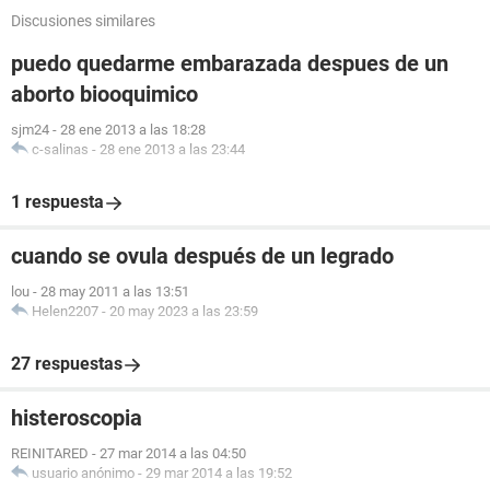
Discusiones similares
puedo quedarme embarazada despues de un
aborto biooquimico
sjm24
-
28 ene 2013 a las 18:28
c-salinas
-
28 ene 2013 a las 23:44
1 respuesta
cuando se ovula después de un legrado
lou
-
28 may 2011 a las 13:51
Helen2207
-
20 may 2023 a las 23:59
27 respuestas
histeroscopia
REINITARED
-
27 mar 2014 a las 04:50
usuario anónimo
-
29 mar 2014 a las 19:52