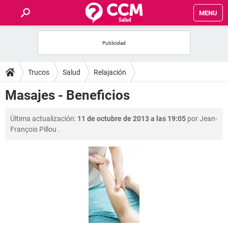
MENU
INICIO
FOROS
Trucos
Salud
Relajación
SALUD
Masajes - Beneficios
FAMILIA
Última actualización:
11 de octubre de 2013 a las 19:05
por
Jean-
François Pillou
.
NUTRICIÓN
BIENESTAR
SEXUALIDAD
GLOSARIO