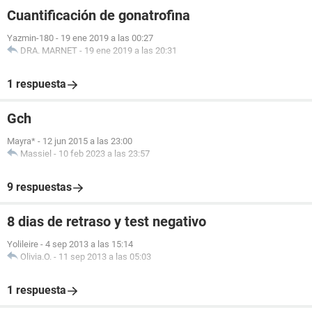
Cuantificación de gonatrofina
Yazmin-180
-
19 ene 2019 a las 00:27
DRA. MARNET
-
19 ene 2019 a las 20:31
1 respuesta
Gch
Mayra*
-
12 jun 2015 a las 23:00
Massiel
-
10 feb 2023 a las 23:57
9 respuestas
8 dias de retraso y test negativo
Yolileire
-
4 sep 2013 a las 15:14
Olivia.O.
-
11 sep 2013 a las 05:03
1 respuesta