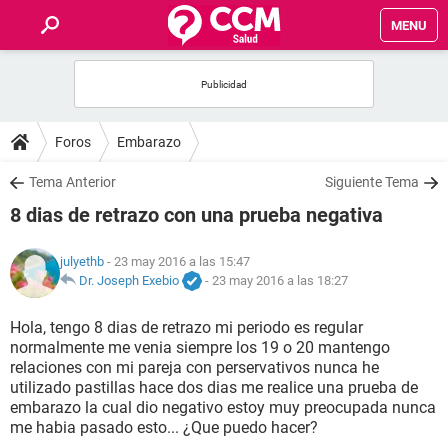
MENU
INICIO
FOROS
Foros
Embarazo
SALUD
Tema Anterior
Siguiente Tema
8 dias de retrazo con una prueba negativa
FAMILIA
julyethb
- 23 may 2016 a las 15:47
NUTRICIÓN
Dr. Joseph Exebio
-
23 may 2016 a las 18:27
Hola, tengo 8 dias de retrazo mi periodo es regular
BIENESTAR
normalmente me venia siempre los 19 o 20 mantengo
relaciones con mi pareja con perservativos nunca he
SEXUALIDAD
utilizado pastillas hace dos dias me realice una prueba de
embarazo la cual dio negativo estoy muy preocupada nunca
me habia pasado esto... ¿Que puedo hacer?
GLOSARIO