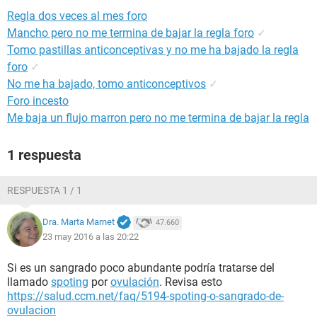
Regla dos veces al mes foro
Mancho pero no me termina de bajar la regla foro
✓
Tomo pastillas anticonceptivas y no me ha bajado la regla
foro
✓
No me ha bajado, tomo anticonceptivos
✓
Foro incesto
Me baja un flujo marron pero no me termina de bajar la regla
1 respuesta
RESPUESTA 1 / 1
Dra. Marta Marnet
47.660
23 may 2016 a las 20:22
Si es un sangrado poco abundante podría tratarse del
llamado
spoting
por
ovulación
. Revisa esto
https://salud.ccm.net/faq/5194-spoting-o-sangrado-de-
ovulacion