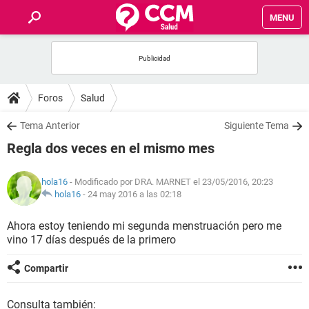
MENU
INICIO
FOROS
Foros
Salud
SALUD
Tema Anterior
Siguiente Tema
Regla dos veces en el mismo mes
FAMILIA
hola16
- Modificado por DRA. MARNET el 23/05/2016, 20:23
NUTRICIÓN
hola16
-
24 may 2016 a las 02:18
Ahora estoy teniendo mi segunda menstruación pero me
BIENESTAR
vino 17 días después de la primero
SEXUALIDAD
Compartir
GLOSARIO
Consulta también: