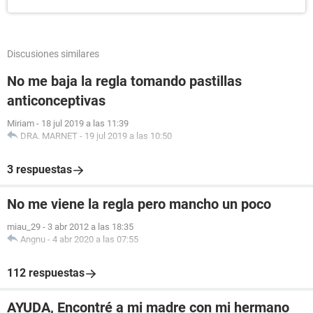
Discusiones similares
No me baja la regla tomando pastillas
anticonceptivas
Miriam
-
18 jul 2019 a las 11:39
DRA. MARNET
-
19 jul 2019 a las 10:50
3 respuestas
No me viene la regla pero mancho un poco
miau_29
-
3 abr 2012 a las 18:35
Angnu
-
4 abr 2020 a las 07:55
112 respuestas
AYUDA, Encontré a mi madre con mi hermano