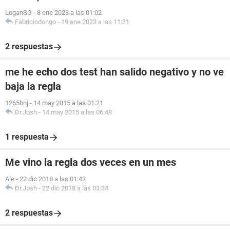
LoganSG
-
8 ene 2023 a las 01:02
Fabriciodongo
-
19 ene 2023 a las 11:31
2 respuestas
me he echo dos test han salido negativo y no ve
baja la regla
1265bnj
-
14 may 2015 a las 01:21
Dr.Josh
-
14 may 2015 a las 06:48
1 respuesta
Me vino la regla dos veces en un mes
Ale
-
22 dic 2018 a las 01:43
Dr.Josh
-
22 dic 2018 a las 03:34
2 respuestas