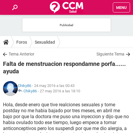
MENU
INICIO
FOROS
Foros
Sexualidad
SALUD
Tema Anterior
Siguiente Tema
Falta de menstruacion respondamne porfa......
FAMILIA
ayuda
NUTRICIÓN
Chiky86
- 24 may 2016 a las 00:43
Chiky86
-
27 may 2016 a las 18:10
BIENESTAR
Hola, desde enero que tive realciones sexuales y tome
postday no me habia bajado por tres meses, en abril me
SEXUALIDAD
bajo por que la doctora me puso una inyeccion y dijo que no
habia ovulado todo ese tiempo, luego empece a tomar
anticonceptivos pero los suspendi por que me dio alergia, a
GLOSARIO