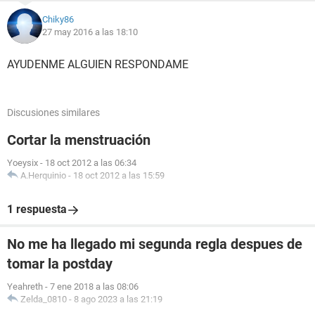
Chiky86
27 may 2016 a las 18:10
AYUDENME ALGUIEN RESPONDAME
Discusiones similares
Cortar la menstruación
Yoeysix
-
18 oct 2012 a las 06:34
A.Herquinio
-
18 oct 2012 a las 15:59
1 respuesta
No me ha llegado mi segunda regla despues de
tomar la postday
Yeahreth
-
7 ene 2018 a las 08:06
Zelda_0810
-
8 ago 2023 a las 21:19