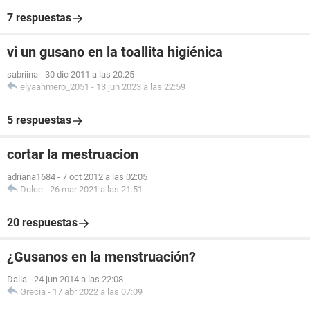
7 respuestas
vi un gusano en la toallita higiénica
sabriina
-
30 dic 2011 a las 20:25
elyaahmero_2051
-
13 jun 2023 a las 22:59
5 respuestas
cortar la mestruacion
adriana1684
-
7 oct 2012 a las 02:05
Dulce
-
26 mar 2021 a las 21:51
20 respuestas
¿Gusanos en la menstruación?
Dalia
-
24 jun 2014 a las 22:08
Grecia
-
17 abr 2022 a las 07:09