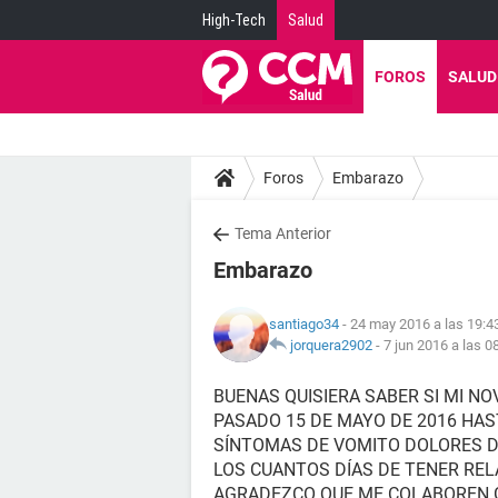
High-Tech
Salud
FOROS
SALUD
Foros
Embarazo
Tema Anterior
Embarazo
santiago34
- 24 may 2016 a las 19:4
jorquera2902
-
7 jun 2016 a las 0
BUENAS QUISIERA SABER SI MI N
PASADO 15 DE MAYO DE 2016 HAS
SÍNTOMAS DE VOMITO DOLORES D
LOS CUANTOS DÍAS DE TENER RE
AGRADEZCO QUE ME COLABOREN 