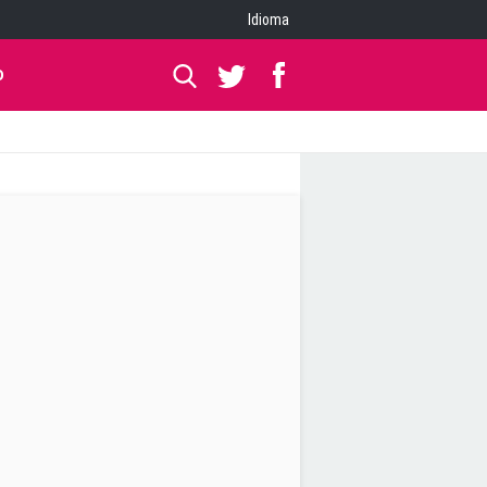
Idioma
O