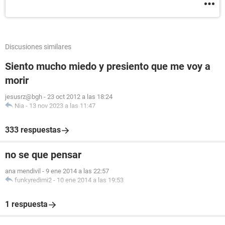
Discusiones similares
Siento mucho miedo y presiento que me voy a
morir
jesusrz@bgh
-
23 oct 2012 a las 18:24
Nia
-
13 nov 2023 a las 11:47
333 respuestas
no se que pensar
ana mendivil
-
9 ene 2014 a las 22:57
funkyredimi2
-
10 ene 2014 a las 19:53
1 respuesta