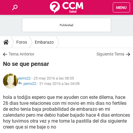
MENU
INICIO
FOROS
Foros
Embarazo
SALUD
Tema Anterior
Siguiente Tema
No se que pensar
FAMILIA
perro22
- 25 may 2016 a las 08:55
NUTRICIÓN
perro22
-
31 may 2016 a las 04:08
hola a tod@s espero que me ayuden con este dilema, hace
BIENESTAR
26 dias tuve relaciones con mi novio en mis dias no fertiles
de echo tenia baja probabilidad de embarazo en mi
SEXUALIDAD
calendario pero me debio haber bajado hace 4 dias entonces
hoy tuvimos otra vez y me tome la pastilla del dia siguiente
creen que si me baje o no
GLOSARIO