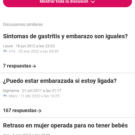
Mostrar toda la discusión
Discusiones similares
Sintomas de gastritis y embarazo son iguales?
Laura
-
18 jun 2012 a las 23:23
V13
-
23 ene 2022 a las 04:39
7 respuestas
¿Puedo estar embarazada si estoy ligada?
bigmama
-
21 oct 2011 a las 21:17
Mary
-
11 abr 2023 a las 16:25
167 respuestas
Retraso en mujer operada para no tener bebés