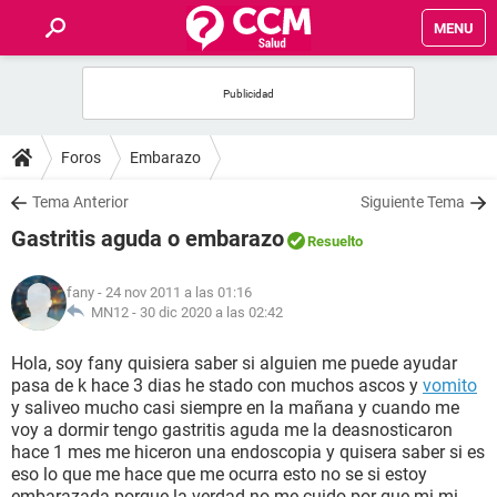
MENU
INICIO
FOROS
Foros
Embarazo
SALUD
Tema Anterior
Siguiente Tema
Gastritis aguda o embarazo
Resuelto
FAMILIA
fany
- 24 nov 2011 a las 01:16
NUTRICIÓN
MN12 -
30 dic 2020 a las 02:42
Hola, soy fany quisiera saber si alguien me puede ayudar
BIENESTAR
pasa de k hace 3 dias he stado con muchos ascos y
vomito
y saliveo mucho casi siempre en la mañana y cuando me
SEXUALIDAD
voy a dormir tengo gastritis aguda me la deasnosticaron
hace 1 mes me hiceron una endoscopia y quisera saber si es
eso lo que me hace que me ocurra esto no se si estoy
GLOSARIO
embarazada porque la verdad no me cuido por que mi mi