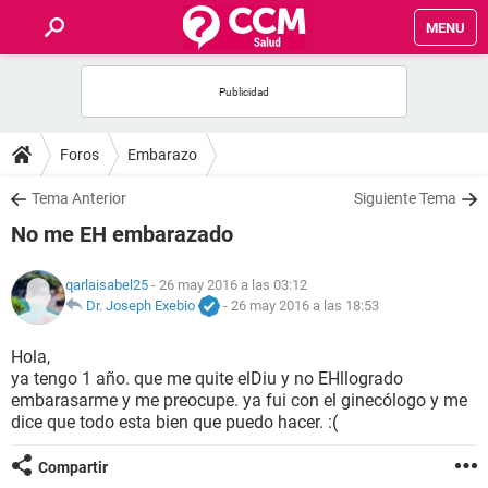
MENU
INICIO
FOROS
Foros
Embarazo
SALUD
Tema Anterior
Siguiente Tema
No me EH embarazado
FAMILIA
qarlaisabel25
- 26 may 2016 a las 03:12
NUTRICIÓN
Dr. Joseph Exebio
-
26 may 2016 a las 18:53
Hola,
BIENESTAR
ya tengo 1 año. que me quite elDiu y no EHllogrado
embarasarme y me preocupe. ya fui con el ginecólogo y me
SEXUALIDAD
dice que todo esta bien que puedo hacer. :(
Compartir
GLOSARIO