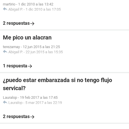
martirio
-
1 dic 2010 a las 13:42
Abigail P.
-
1 dic 2010 a las 17:05
2 respuestas
Me pico un alacran
terezamay
-
12 jun 2015 a las 21:25
Abigail P.
-
22 jun 2015 a las 15:35
1 respuesta
¿puedo estar embarazada si no tengo flujo
servical?
Lauralop
-
19 feb 2017 a las 17:45
Lauralop
-
5 mar 2017 a las 22:19
2 respuestas