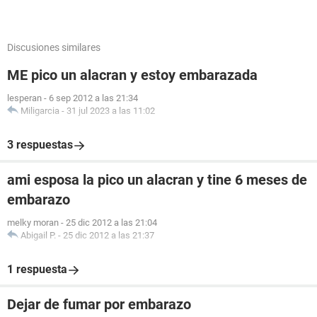
Discusiones similares
ME pico un alacran y estoy embarazada
lesperan
-
6 sep 2012 a las 21:34
Miligarcia
-
31 jul 2023 a las 11:02
3 respuestas
ami esposa la pico un alacran y tine 6 meses de
embarazo
melky moran
-
25 dic 2012 a las 21:04
Abigail P.
-
25 dic 2012 a las 21:37
1 respuesta
Dejar de fumar por embarazo