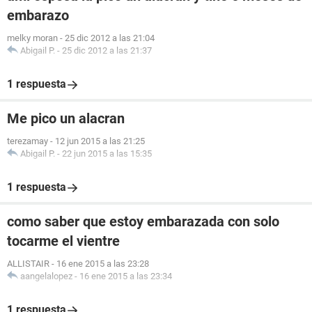
embarazo
melky moran
-
25 dic 2012 a las 21:04
Abigail P.
-
25 dic 2012 a las 21:37
1 respuesta
Me pico un alacran
terezamay
-
12 jun 2015 a las 21:25
Abigail P.
-
22 jun 2015 a las 15:35
1 respuesta
como saber que estoy embarazada con solo
tocarme el vientre
ALLISTAIR
-
16 ene 2015 a las 23:28
aangelalopez
-
16 ene 2015 a las 23:34
1 respuesta