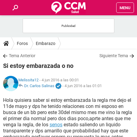
MENU
INICIO
FOROS
Foros
Embarazo
SALUD
Tema Anterior
Siguiente Tema
Si estoy embarazada o no
FAMILIA
Melissita12
- 4 jun 2016 a las 00:01
NUTRICIÓN
Dr. Carlos Salinas
-
4 jun 2016 a las 01:01
Hola quisiera saber si estoy embarazada la regla me dejo el
BIENESTAR
11de mayo y dps he tenido relaciones con mi esposo en
busca de un bb pero este 30del mismo mes me vino la regla
SEXUALIDAD
el primer dia normal pero dos dias poco,aprte antes que me
venga la regla, de los
senos
estado saliendo un liquido
transparente y dps amarillo que probabilidad hay que este
GLOSARIO
embarazada porfavor espero su respuesta lo mas antes