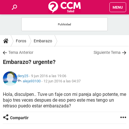
MENU
INICIO
FOROS
Foros
Embarazo
SALUD
Tema Anterior
Siguiente Tema
Embarazo? urgente?
FAMILIA
dery25
- 9 jun 2016 a las 19:06
NUTRICIÓN
aleja93100
-
12 jun 2016 a las 04:37
Hola, disculpen.. Tuve un faje con mi pareja algo potente, me
BIENESTAR
bajo tres veces despues de eso pero este mes tengo un
retraso puedo estar embarazada?
SEXUALIDAD
Compartir
GLOSARIO