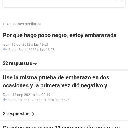
Discusiones similares
Por qué hago popo negro, estoy embarazada
isai
-
16 oct 2012 a las 19:21
Ruth
-
3 ene 2022 a las 13:23
22 respuestas
Use la misma prueba de embarazo en dos
ocasiones y la primera vez dió negativo y
Dan
-
13 sep 2021 a las 02:19
marsan1990
-
28 sep 2023 a las 09:26
2 respuestas
Cuantos meses son 23 semanas de embarazo .