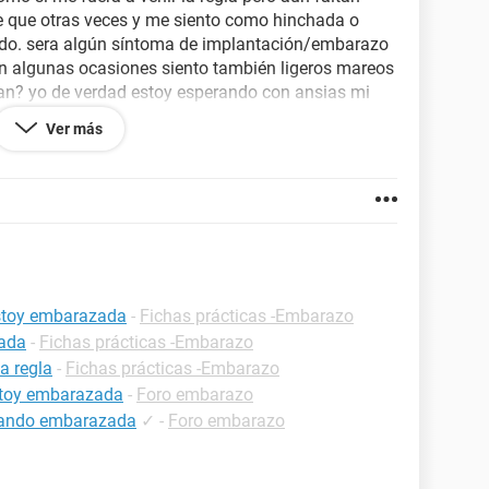
le que otras veces y me siento como hinchada o
ido. sera algún síntoma de implantación/embarazo
 en algunas ocasiones siento también ligeros mareos
nan? yo de verdad estoy esperando con ansias mi
ueba por que es demasiado pronto y no me quiero
Ver más
por fa.
estoy embarazada
-
Fichas prácticas -Embarazo
zada
-
Fichas prácticas -Embarazo
a regla
-
Fichas prácticas -Embarazo
estoy embarazada
-
Foro embarazo
estando embarazada
✓
-
Foro embarazo