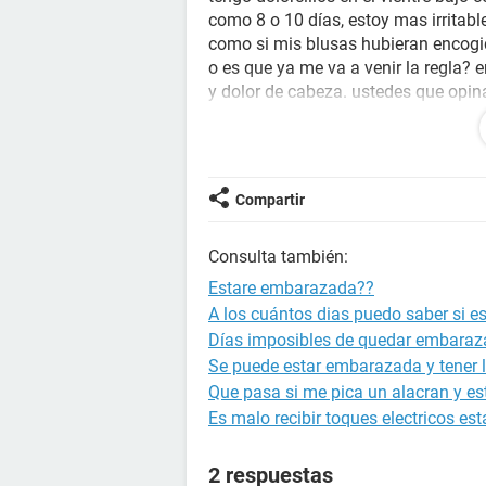
como 8 o 10 días, estoy mas irritab
como si mis blusas hubieran encog
o es que ya me va a venir la regla?
y dolor de cabeza. ustedes que opi
positivo. no me he echo ninguna pr
llevar una desilucion mayor. opinen 
besos!
Compartir
Consulta también:
Estare embarazada??
A los cuántos dias puedo saber si 
Días imposibles de quedar embara
Se puede estar embarazada y tener l
Que pasa si me pica un alacran y 
Es malo recibir toques electricos 
2 respuestas