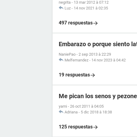
negrita
-
13 mar 2012 à 07:12
Luz
-
14 nov 2021 à 02:35
497 respuestas
Embarazo o porque siento lat
NaniePao
-
2 sep 2013 à 22:29
Melfernandez
-
14 nov 2023 à 04:42
19 respuestas
Me pican los senos y pezon
yami
-
26 oct 2011 à 04:05
Adriana
-
5 dic 2018 à 18:38
125 respuestas