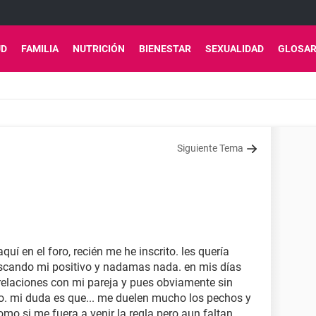
UD
FAMILIA
NUTRICIÓN
BIENESTAR
SEXUALIDAD
GLOSAR
Siguiente Tema
uí en el foro, recién me he inscrito. les quería
cando mi positivo y nadamas nada. en mis días
e relaciones con mi pareja y pues obviamente sin
o. mi duda es que... me duelen mucho los pechos y
como si me fuera a venir la regla pero aun faltan