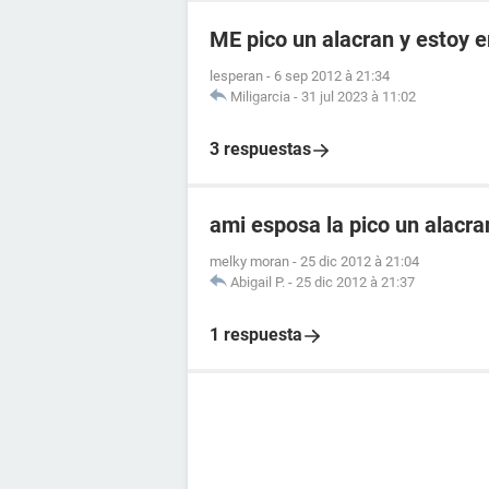
ME pico un alacran y estoy
lesperan
-
6 sep 2012 à 21:34
Miligarcia
-
31 jul 2023 à 11:02
3 respuestas
ami esposa la pico un alacr
melky moran
-
25 dic 2012 à 21:04
Abigail P.
-
25 dic 2012 à 21:37
1 respuesta