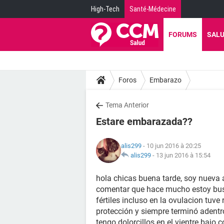
High-Tech
Santé-Médecine
FORUMS
SAL
Foros
Embarazo
Tema Anterior
Estare embarazada??
alis299
- 10 jun 2016 à 20:25
alis299
-
13 jun 2016 à 15:54
hola chicas buena tarde, soy nueva aq
comentar que hace mucho estoy bus
fértiles incluso en la ovulacion tuv
protección y siempre terminó adentr
tengo dolorcillos en el vientre bajo 