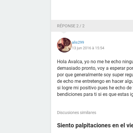
RÉPONSE 2 / 2
alis299
13 jun 2016 à 15:54
Hola Avalca, yo no me he echo ning
demasiado pronto, voy a esperar por
por que generalmente soy super regu
de echo me entretengo en hacer algun
si logre mi positivo pues he echo d
bendiciones para ti si es que estas 
Discusiones similares
Siento palpitaciones en el v