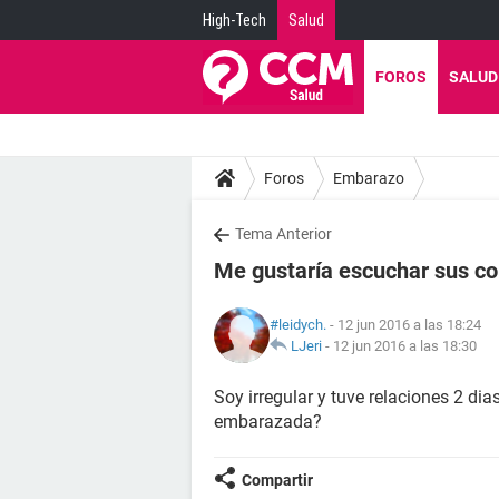
High-Tech
Salud
FOROS
SALUD
Foros
Embarazo
Tema Anterior
Me gustaría escuchar sus c
#leidych.
- 12 jun 2016 a las 18:24
LJeri
-
12 jun 2016 a las 18:30
Soy irregular y tuve relaciones 2 d
embarazada?
Compartir