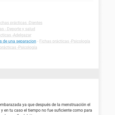
ichas prácticas -Dientes
as - Deporte y salud
cticas -Adelgazar
es de una separacion
-
Fichas prácticas -Psicología
prácticas -Psicología
embarazada ya que después de la menstruación el
 y en tu caso el tiempo no fue suficiente como para