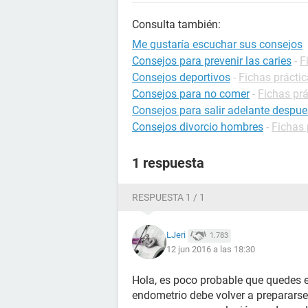
Consulta también:
Me gustaría escuchar sus consejos
Consejos para prevenir las caries
-
F
Consejos deportivos
-
Fichas práctic
Consejos para no comer
-
Fichas prá
Consejos para salir adelante despu
Consejos divorcio hombres
-
Fichas 
1 respuesta
RESPUESTA 1 / 1
LJeri
1.783
12 jun 2016 a las 18:30
Hola, es poco probable que quedes 
endometrio debe volver a prepararse