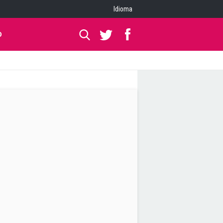
Idioma
O