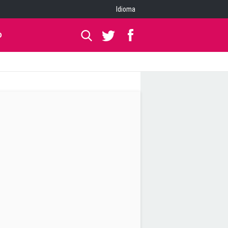
Idioma
O