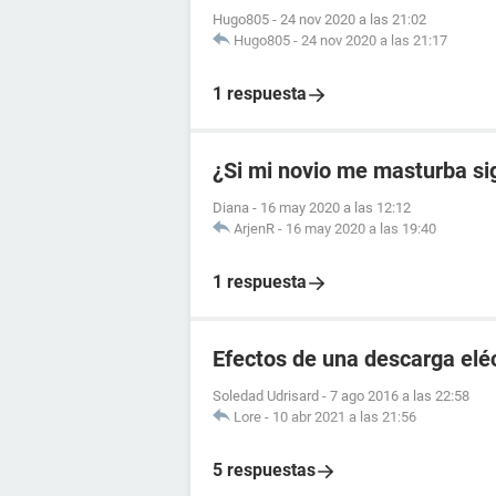
Hugo805
-
24 nov 2020 a las 21:02
Hugo805
-
24 nov 2020 a las 21:17
1 respuesta
¿Si mi novio me masturba si
Diana
-
16 may 2020 a las 12:12
ArjenR
-
16 may 2020 a las 19:40
1 respuesta
Efectos de una descarga elé
Soledad Udrisard
-
7 ago 2016 a las 22:58
Lore
-
10 abr 2021 a las 21:56
5 respuestas