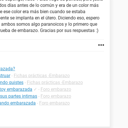
dos días antes de lo común y era de un color más
que ese color era más bien cuando se estaba
ente se implanta en el útero. Diciendo eso, espero
e ambos somos algo paranoicos y lo primero que
eba de embarazo. Gracias por sus respuestas :)
arazada?
truar
-
Fichas prácticas -Embarazo
ndo quistes
-
Fichas prácticas -Embarazo
estoy embarazada
✓
-
Foro embarazo
 sus partes intimas
-
Foro embarazo
estando embarazada
-
Foro embarazo