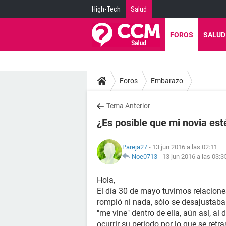
High-Tech
Salud
FOROS
SALUD
Foros
Embarazo
Tema Anterior
¿Es posible que mi novia es
Pareja27
- 13 jun 2016 a las 02:11
Noe0713
-
13 jun 2016 a las 03:3
Hola,
El día 30 de mayo tuvimos relacion
rompió ni nada, sólo se desajustaba 
"me vine" dentro de ella, aún así, a
ocurrir su periodo por lo que se retr