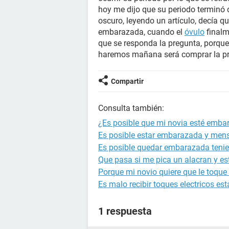
hoy me dijo que su periodo terminó 
oscuro, leyendo un artículo, decía 
embarazada, cuando el
óvulo
finalm
que se responda la pregunta, porqu
haremos mañana será comprar la pru
Compartir
Consulta también:
¿Es posible que mi novia esté emb
Es posible estar embarazada y mens
Es posible quedar embarazada tenie
Que pasa si me pica un alacran y 
Porque mi novio quiere que le toque
Es malo recibir toques electricos 
1 respuesta