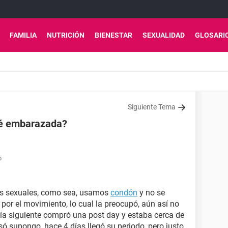
FAMILIA
NUTRICIÓN
BIENESTAR
SEXUALIDAD
GLOSARI
Siguiente Tema
té embarazada?
5
es sexuales, como sea, usamos
condón
y no se
por el movimiento, lo cual la preocupó, aún así no
l día siguiente compró una post day y estaba cerca de
asó supongo, hace 4 días llegó su periodo, pero justo