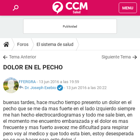
MENU
INICIO
FOROS
Foros
El sistema de salud
SALUD
Tema Anterior
Siguiente Tema
DOLOR EN EL PECHO
FAMILIA
FFERGRA
- 13 jun 2016 a las 19:59
NUTRICIÓN
Dr. Joseph Exebio
-
13 jun 2016 a las 20:22
buenas tardes, hace mucho tiempo presento un dolor en el
BIENESTAR
pecho que se me da mas fuerte en el lado izquierdo siempre
me han hecho electrocardiogramas y todo me sale bien, en
SEXUALIDAD
el momento me encuentro embarazada y el dolor es mas
frecuente y mas fuerto avecez me dificultad para respirar
pero voy al medico y que todo esta bien, estoy desesperada
GLOSARIO
no se que hacer para este dolor :(