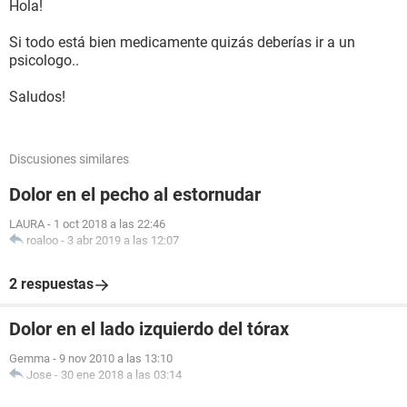
Hola!
Si todo está bien medicamente quizás deberías ir a un
psicologo..
Saludos!
Discusiones similares
Dolor en el pecho al estornudar
LAURA
-
1 oct 2018 a las 22:46
roaloo
-
3 abr 2019 a las 12:07
2 respuestas
Dolor en el lado izquierdo del tórax
Gemma
-
9 nov 2010 a las 13:10
Jose
-
30 ene 2018 a las 03:14