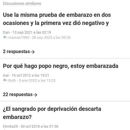
Discusiones similares
Use la misma prueba de embarazo en dos
ocasiones y la primera vez dió negativo y
Dan
-
13 sep 2021 a las 02:19
marsan1990
-
28 sep 2023 a las 09:26
2 respuestas
Por qué hago popo negro, estoy embarazada
isai
-
16 oct 2012 a las 19:21
Ruth
-
3 ene 2022 a las 13:23
22 respuestas
¿El sangrado por deprivación descarta
embarazo?
KimSa29
-
30 oct 2018 a las 01:56