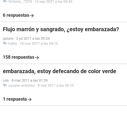
Victoria__7274
-
14 sep 2021 a las 00:42
6 respuestas
Flujo marrón y sangrado, ¿estoy embarazada?
jazumi
-
2 jul 2011 a las 09:24
kathy
-
16 mar 2017 a las 04:16
158 respuestas
embarazada, estoy defecando de color verde
cris
-
8 mar 2011 a las 01:29
usuario anónimo
-
8 mar 2011 a las 06:10
1 respuesta