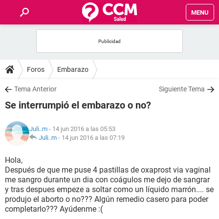
MENU
INICIO
FOROS
Foros
Embarazo
SALUD
Tema Anterior
Siguiente Tema
Se interrumpió el embarazo o no?
FAMILIA
Juli..m
- 14 jun 2016 a las 05:53
NUTRICIÓN
Juli..m
-
14 jun 2016 a las 07:19
Hola,
BIENESTAR
Después de que me puse 4 pastillas de oxaprost via vaginal
me sangro durante un dia con coágulos me dejo de sangrar
SEXUALIDAD
y tras despues empeze a soltar como un líquido marrón.... se
produjo el aborto o no??? Algún remedio casero para poder
completarlo??? Ayúdenme :(
GLOSARIO