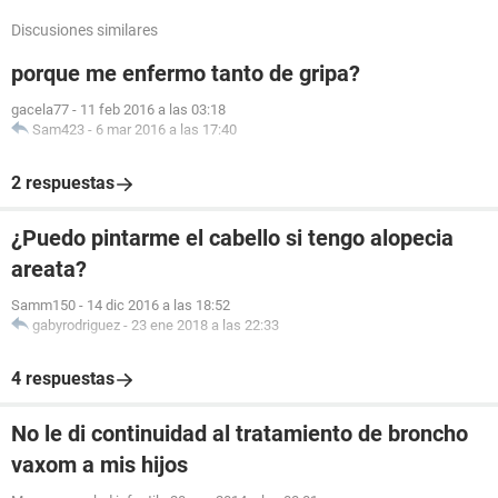
Discusiones similares
porque me enfermo tanto de gripa?
gacela77
-
11 feb 2016 a las 03:18
Sam423
-
6 mar 2016 a las 17:40
2 respuestas
¿Puedo pintarme el cabello si tengo alopecia
areata?
Samm150
-
14 dic 2016 a las 18:52
gabyrodriguez
-
23 ene 2018 a las 22:33
4 respuestas
No le di continuidad al tratamiento de broncho
vaxom a mis hijos