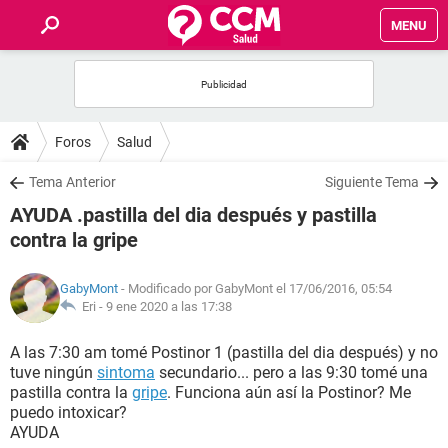
MENU
INICIO
FOROS
Foros
Salud
SALUD
Tema Anterior
Siguiente Tema
AYUDA .pastilla del dia después y pastilla
FAMILIA
contra la gripe
NUTRICIÓN
GabyMont
- Modificado por GabyMont el 17/06/2016, 05:54
Eri -
9 ene 2020 a las 17:38
BIENESTAR
A las 7:30 am tomé Postinor 1 (pastilla del dia después) y no
tuve ningún
sintoma
secundario... pero a las 9:30 tomé una
SEXUALIDAD
pastilla contra la
gripe
. Funciona aún así la Postinor? Me
puedo intoxicar?
AYUDA
GLOSARIO