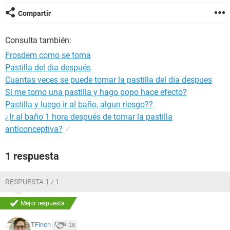
Compartir
Consulta también:
Frosdem como se toma
Pastilla del dia después
Cuantas veces se puede tomar la pastilla del dia despues
Si me tomo una pastilla y hago popo hace efecto?
Pastilla y luego ir al baño, algun riesgo??
¿Ir al baño 1 hora después de tomar la pastilla
anticonceptiva?
✓
1 respuesta
RESPUESTA 1 / 1
Mejor respuesta
TFinch
28