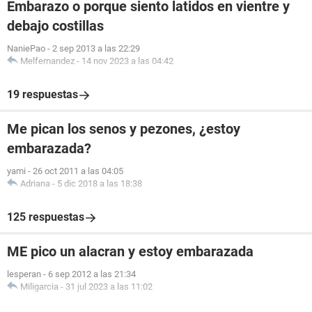
Embarazo o porque siento latidos en vientre y
debajo costillas
NaniePao
-
2 sep 2013 a las 22:29
Melfernandez
-
14 nov 2023 a las 04:42
19 respuestas
Me pican los senos y pezones, ¿estoy
embarazada?
yami
-
26 oct 2011 a las 04:05
Adriana
-
5 dic 2018 a las 18:38
125 respuestas
ME pico un alacran y estoy embarazada
lesperan
-
6 sep 2012 a las 21:34
Miligarcia
-
31 jul 2023 a las 11:02