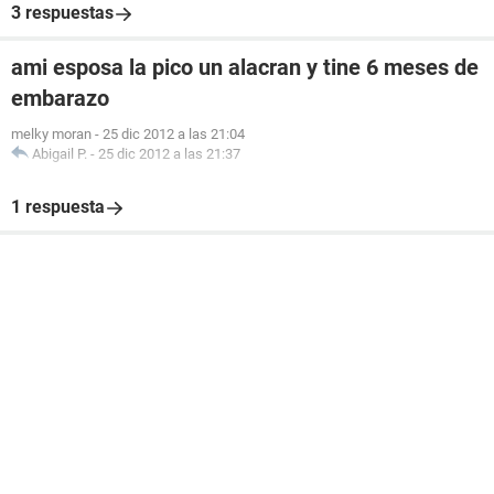
3 respuestas
ami esposa la pico un alacran y tine 6 meses de
embarazo
melky moran
-
25 dic 2012 a las 21:04
Abigail P.
-
25 dic 2012 a las 21:37
1 respuesta