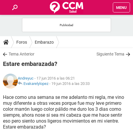
MENU
INICIO
FOROS
Foros
Embarazo
SALUD
Tema Anterior
Siguiente Tema
Estare embarazada?
FAMILIA
Andreyuc
- 17 jun 2016 a las 06:21
NUTRICIÓN
Evakarelylopez
-
19 jun 2016 a las 20:33
Hace como una semana se me adelanto mi regla, me vino
BIENESTAR
muy diferente a otras veces porque fue muy leve primero
color marrón luego color pálido me duro los 3 dias como
SEXUALIDAD
siempre, ahora nose si sea mi cabeza que me hace sentir
eso pero siento unos ligeros movimientos en mi vientre.
Estare embarazada?
GLOSARIO