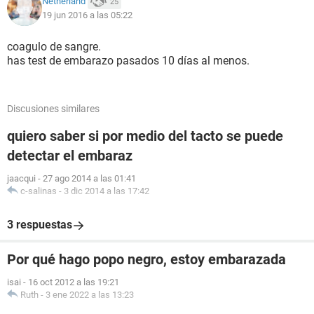
Netherland
25
19 jun 2016 a las 05:22
coagulo de sangre.
has test de embarazo pasados 10 días al menos.
Discusiones similares
quiero saber si por medio del tacto se puede
detectar el embaraz
jaacqui
-
27 ago 2014 a las 01:41
c-salinas
-
3 dic 2014 a las 17:42
3 respuestas
Por qué hago popo negro, estoy embarazada
isai
-
16 oct 2012 a las 19:21
Ruth
-
3 ene 2022 a las 13:23