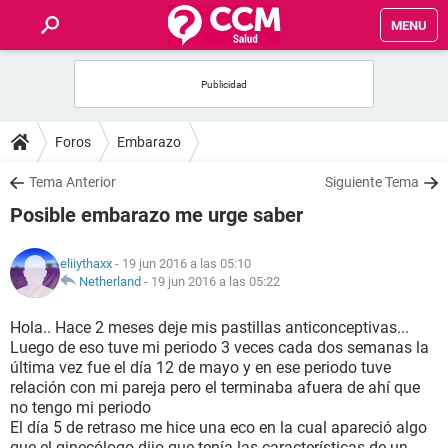
MENU
INICIO
FOROS
Foros
Embarazo
SALUD
Tema Anterior
Siguiente Tema
Posible embarazo me urge saber
FAMILIA
eliiythaxx
- 19 jun 2016 a las 05:10
NUTRICIÓN
Netherland
-
19 jun 2016 a las 05:22
Hola.. Hace 2 meses deje mis pastillas anticonceptivas...
BIENESTAR
Luego de eso tuve mi periodo 3 veces cada dos semanas la
última vez fue el día 12 de mayo y en ese periodo tuve
SEXUALIDAD
relación con mi pareja pero el terminaba afuera de ahí que
no tengo mi periodo
El día 5 de retraso me hice una eco en la cual apareció algo
GLOSARIO
que el ginecólogo dijo que tenía las características de un