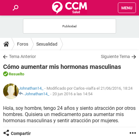
MENU
INICIO
FOROS
Foros
Sexualidad
SALUD
Tema Anterior
Siguiente Tema
Cómo aumentar mis hormonas masculinas
FAMILIA
Resuelto
NUTRICIÓN
Johnathan14_
- Modificado por Carlos-vialfa el 21/06/2016, 18:24
Johnathan14_
-
20 jun 2016 a las 14:54
BIENESTAR
Hola, soy hombre, tengo 24 años y siento atracción por otros
hombres. Quisiera un medicamento para aumentar mis
SEXUALIDAD
hormonas masculinas y sentir atracción por mujeres.
Compartir
GLOSARIO