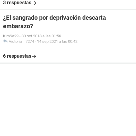
3 respuestas
¿El sangrado por deprivación descarta
embarazo?
KimSa29
-
30 oct 2018 a las 01:56
Victoria__7274
-
14 sep 2021 a las 00:42
6 respuestas