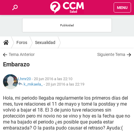
MENU
INICIO
FOROS
Foros
Sexualidad
SALUD
Tema Anterior
Siguiente Tema
Embarazo
FAMILIA
Lhmr20
- 20 jun 2016 a las 22:10
NUTRICIÓN
k_mikaela_
-
20 jun 2016 a las 22:19
Hola, mi periodo llegaba regularmente los primeros días del
BIENESTAR
mes, tuve relaciones el 11 de mayo y tomé la postday y me
volvió a bajar el 18. El 3 de junio tuve relaciones sin
SEXUALIDAD
protección pero mi novio no se vino y hoy es la fecha que no
me ha bajado el periodo ¿es posible que pueda estar
embarazada? O la pasta pudo causar el retraso? Ayuda:(
GLOSARIO