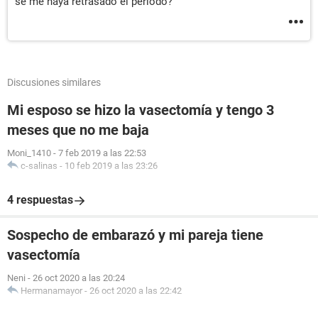
se me haya retrasado el periodo?
Discusiones similares
Mi esposo se hizo la vasectomía y tengo 3
meses que no me baja
Moni_1410
-
7 feb 2019 a las 22:53
c-salinas
-
10 feb 2019 a las 23:26
4 respuestas
Sospecho de embarazó y mi pareja tiene
vasectomía
Neni
-
26 oct 2020 a las 20:24
Hermanamayor
-
26 oct 2020 a las 22:42