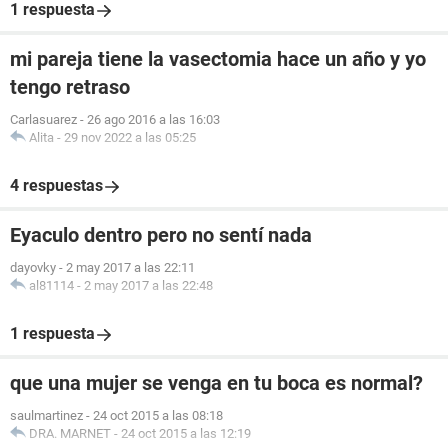
1 respuesta
mi pareja tiene la vasectomia hace un año y yo
tengo retraso
Carlasuarez
-
26 ago 2016 a las 16:03
Alita
-
29 nov 2022 a las 05:25
4 respuestas
Eyaculo dentro pero no sentí nada
dayovky
-
2 may 2017 a las 22:11
al81114
-
2 may 2017 a las 22:48
1 respuesta
que una mujer se venga en tu boca es normal?
saulmartinez
-
24 oct 2015 a las 08:18
DRA. MARNET
-
24 oct 2015 a las 12:19