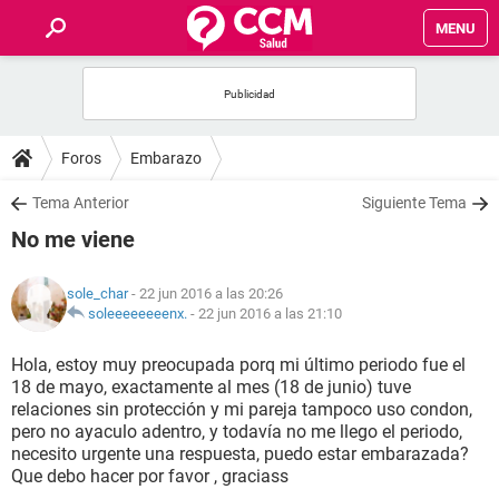
MENU
INICIO
FOROS
Foros
Embarazo
SALUD
Tema Anterior
Siguiente Tema
No me viene
FAMILIA
sole_char
- 22 jun 2016 a las 20:26
NUTRICIÓN
soleeeeeeeenx.
-
22 jun 2016 a las 21:10
Hola, estoy muy preocupada porq mi último periodo fue el
BIENESTAR
18 de mayo, exactamente al mes (18 de junio) tuve
relaciones sin protección y mi pareja tampoco uso condon,
SEXUALIDAD
pero no ayaculo adentro, y todavía no me llego el periodo,
necesito urgente una respuesta, puedo estar embarazada?
Que debo hacer por favor , graciass
GLOSARIO