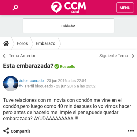
MENU
INICIO
FOROS
Foros
Embarazo
SALUD
Tema Anterior
Siguiente Tema
Esta embarazada?
Resuelto
FAMILIA
victor_conrado
- 23 jun 2016 a las 22:54
NUTRICIÓN
Perfil bloqueado -
23 jun 2016 a las 23:52
Tuve relaciones con mi novia con condón me vine en el
BIENESTAR
condón,pero luego como 40 min despues lo volvimos hacer
pero antes de hacerlo me limpie el pene,puede quedar
SEXUALIDAD
embarazada? AYUDAAAAAAAAA!!!!
Compartir
GLOSARIO