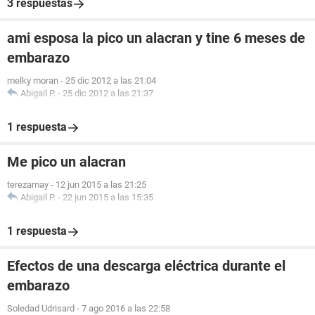
3 respuestas
ami esposa la pico un alacran y tine 6 meses de
embarazo
melky moran
-
25 dic 2012 a las 21:04
Abigail P.
-
25 dic 2012 a las 21:37
1 respuesta
Me pico un alacran
terezamay
-
12 jun 2015 a las 21:25
Abigail P.
-
22 jun 2015 a las 15:35
1 respuesta
Efectos de una descarga eléctrica durante el
embarazo
Soledad Udrisard
-
7 ago 2016 a las 22:58