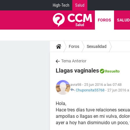
High-Tech
Salud
FOROS
SALUD
Foros
Sexualidad
Tema Anterior
Llagas vaginales
Resuelto
avra98
- 25 jun 2016 a las 07:48
Chuponsita55768
-
27 jun 2016 a
Hola,
Hace tres días tuve relaciones sexu
ampollas o llagas en mi vulva, dolor
ayer a hoy han disminuido un poco, 