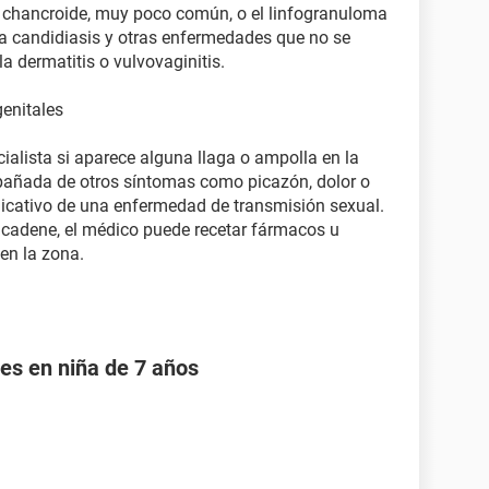
el chancroide, muy poco común, o el linfogranuloma
a candidiasis y otras enfermedades que no se
a dermatitis o vulvovaginitis.
genitales
ialista si aparece alguna llaga o ampolla en la
mpañada de otros síntomas como picazón, dolor o
dicativo de una enfermedad de transmisión sexual.
ncadene, el médico puede recetar fármacos u
 en la zona.
les en niña de 7 años