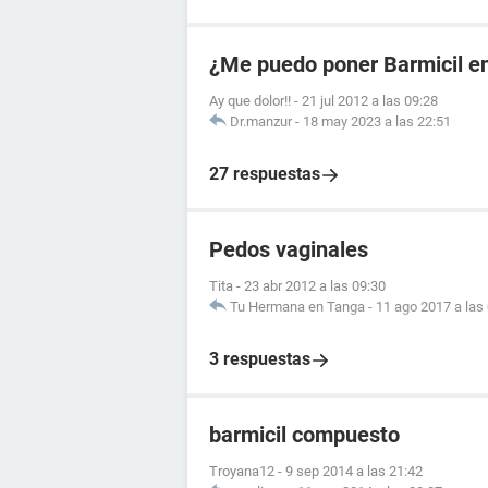
¿Me puedo poner Barmicil en
Ay que dolor!!
-
21 jul 2012 a las 09:28
Dr.manzur
-
18 may 2023 a las 22:51
27 respuestas
Pedos vaginales
Tita
-
23 abr 2012 a las 09:30
Tu Hermana en Tanga
-
11 ago 2017 a las
3 respuestas
barmicil compuesto
Troyana12
-
9 sep 2014 a las 21:42