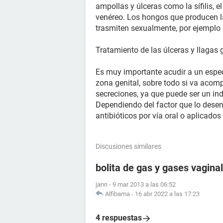
ampollas y úlceras como la sífilis, 
venéreo. Los hongos que producen l
trasmiten sexualmente, por ejemplo l
Tratamiento de las úlceras y llagas 
Es muy importante acudir a un espec
zona genital, sobre todo si va aco
secreciones, ya que puede ser un in
Dependiendo del factor que lo dese
antibióticos por vía oral o aplicados
Discusiones similares
bolita de gas y gases vagina
jann
-
9 mar 2013 a las 06:52
Alfibama
-
16 abr 2022 a las 17:23
4 respuestas