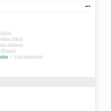
 -Salud
cticas -Salud
icas -Glosario
 -Glosario
nales
✓
-
Foro sexualidad