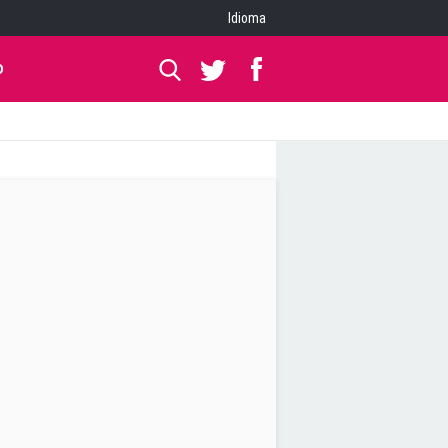
Idioma
O