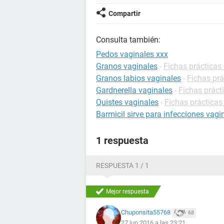
Compartir
Consulta también:
Pedos vaginales xxx
Granos vaginales
-
Fichas prácticas
Granos labios vaginales
-
Fichas prá
Gardnerella vaginales
-
Fichas práct
Quistes vaginales
-
Fichas prácticas
Barmicil sirve para infecciones vagi
1 respuesta
RESPUESTA 1 / 1
Mejor respuesta
Chuponsita55768
68
27 jun 2016 a las 23:21