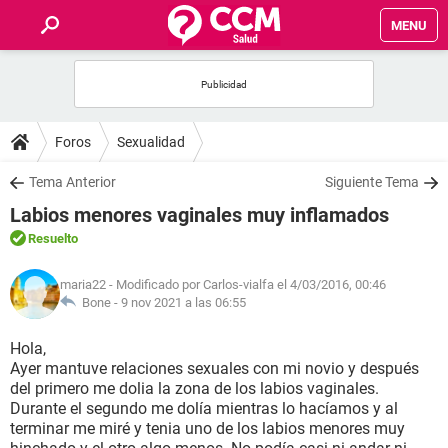
MENU
INICIO
FOROS
Foros
Sexualidad
SALUD
Tema Anterior
Siguiente Tema
Labios menores vaginales muy inflamados
FAMILIA
Resuelto
NUTRICIÓN
maria22
- Modificado por Carlos-vialfa el 4/03/2016, 00:46
Bone -
9 nov 2021 a las 06:55
BIENESTAR
Hola,
Ayer mantuve relaciones sexuales con mi novio y después
SEXUALIDAD
del primero me dolia la zona de los labios vaginales.
Durante el segundo me dolía mientras lo hacíamos y al
terminar me miré y tenia uno de los labios menores muy
GLOSARIO