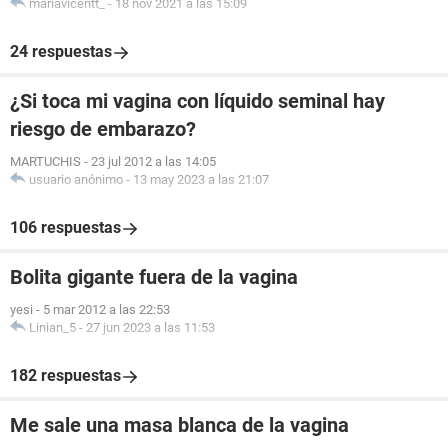
mariavicentt_
-
18 nov 2021 a las 15:09
24 respuestas
¿Si toca mi vagina con líquido seminal hay
riesgo de embarazo?
MARTUCHIS
-
23 jul 2012 a las 14:05
usuario anónimo
-
13 may 2023 a las 21:07
106 respuestas
Bolita gigante fuera de la vagina
yesi
-
5 mar 2012 a las 22:53
Linian_5
-
27 jun 2023 a las 11:53
182 respuestas
Me sale una masa blanca de la vagina