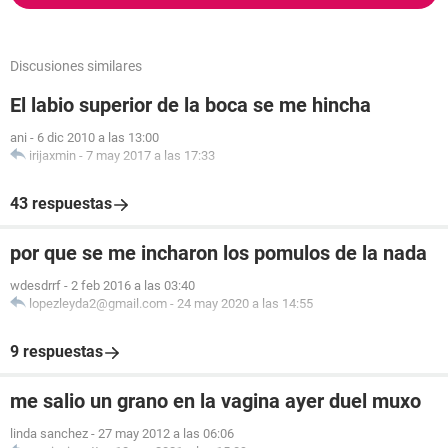
Discusiones similares
El labio superior de la boca se me hincha
ani
-
6 dic 2010 a las 13:00
irijaxmin
-
7 may 2017 a las 17:33
43 respuestas
por que se me incharon los pomulos de la nada
wdesdrrf
-
2 feb 2016 a las 03:40
lopezleyda2@gmail.com
-
24 may 2020 a las 14:55
9 respuestas
me salio un grano en la vagina ayer duel muxo
linda sanchez
-
27 may 2012 a las 06:06