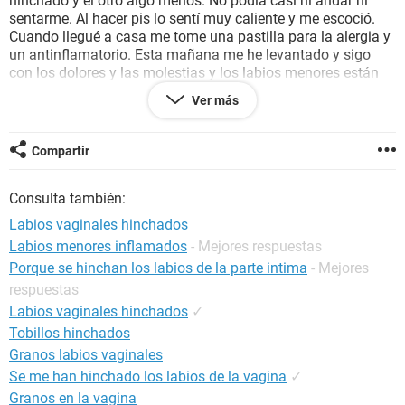
hinchado y el otro algo menos. No podía casi ni andar ni
sentarme. Al hacer pis lo sentí muy caliente y me escoció.
Cuando llegué a casa me tome una pastilla para la alergia y
un antinflamatorio. Esta mañana me he levantado y sigo
con los dolores y las molestias y los labios menores están
un poco menos hinchados pero ahora se me han hinchado
Ver más
también los mayores. No se si puede ser por el roce o por el
echo de que soy alérgica al polen y lo hicimos en el campo,
al limpiarme se me cayó el pañuelo y tuve que recogerlo y
Compartir
seguir limpiandome con él porque no teniamos mas. ¿Qué
es lo que me pasa?
Consulta también:
Labios vaginales hinchados
Labios menores inflamados
- Mejores respuestas
Porque se hinchan los labios de la parte intima
- Mejores
respuestas
Labios vaginales hinchados
✓
Tobillos hinchados
Granos labios vaginales
Se me han hinchado los labios de la vagina
✓
Granos en la vagina