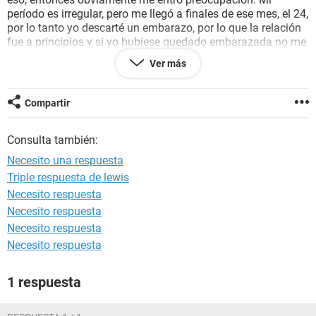
período es irregular, pero me llegó a finales de ese mes, el 24,
por lo tanto yo descarté un embarazo, por lo que la relación
fue a principios y si yo hubiese quedado embarazada no me
habría llegado a final de mes. Ya estamos a junio 26 y no
Ver más
me ha llegado pero tengo los síntomas de antes de que
llegue el período, mi pregunta es: puedo descartar ya un
embarazo?
Compartir
La verdad estoy asustada, pero por otra parte relajada por
que me llegó el período normal el mes en el que tuve la
Consulta también:
relación
Necesito una respuesta
Triple respuesta de lewis
Necesito respuesta
Necesito respuesta
Necesito respuesta
Necesito respuesta
1 respuesta