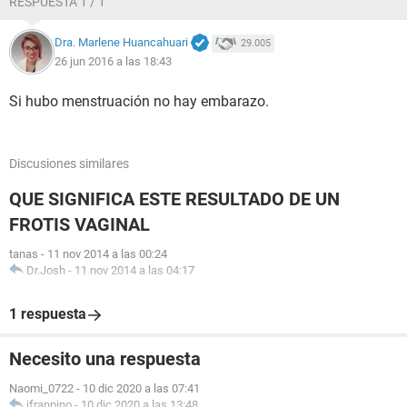
RESPUESTA 1 / 1
Dra. Marlene Huancahuari
29.005
26 jun 2016 a las 18:43
Si hubo menstruación no hay embarazo.
Discusiones similares
QUE SIGNIFICA ESTE RESULTADO DE UN
FROTIS VAGINAL
tanas
-
11 nov 2014 a las 00:24
Dr.Josh
-
11 nov 2014 a las 04:17
1 respuesta
Necesito una respuesta
Naomi_0722
-
10 dic 2020 a las 07:41
jfranpino
-
10 dic 2020 a las 13:48