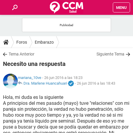
MENU
INICIO
FOROS
Foros
Embarazo
SALUD
Tema Anterior
Siguiente Tema
Necesito una respuesta
FAMILIA
mariana_10ve
- 26 jun 2016 a las 18:23
NUTRICIÓN
Dra. Marlene Huancahuari
-
26 jun 2016 a las 18:43
Hola, mi duda es la siguiente
BIENESTAR
A principios del mes pasado (mayo) tuve "relaciones" con mi
pareja sin protección, la verdad no hubo penetración, sólo
SEXUALIDAD
hubo roce muy poco tiempo y ya, yo la verdad no sé si mi
pareja ya tenía líquido pre seminal. Después de eso yo me
puse a buscar y decía que se podía quedar en embarazo por
GLOSARIO
eso, entonces obviamente me entró preocupación. Mi