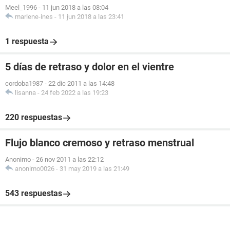
Meel_1996
-
11 jun 2018 a las 08:04
marlene-ines
-
11 jun 2018 a las 23:41
1 respuesta
5 días de retraso y dolor en el vientre
cordoba1987
-
22 dic 2011 a las 14:48
lisanna
-
24 feb 2022 a las 19:23
220 respuestas
Flujo blanco cremoso y retraso menstrual
Anonimo
-
26 nov 2011 a las 22:12
anonimo0026
-
31 may 2019 a las 21:49
543 respuestas