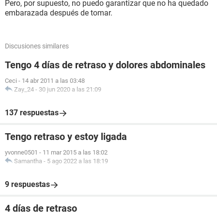
Pero, por supuesto, no puedo garantizar que no ha quedado
embarazada después de tomar.
Discusiones similares
Tengo 4 días de retraso y dolores abdominales
Ceci
-
14 abr 2011 a las 03:48
Zay_24
-
30 jun 2020 a las 21:09
137 respuestas
Tengo retraso y estoy ligada
yvonne0501
-
11 mar 2015 a las 18:02
Samantha
-
5 ago 2022 a las 18:19
9 respuestas
4 días de retraso