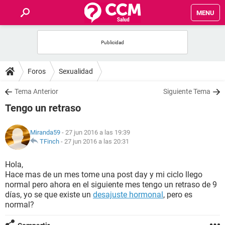
MENU
INICIO
FOROS
Foros
Sexualidad
SALUD
Tema Anterior
Siguiente Tema
Tengo un retraso
FAMILIA
Miranda59
- 27 jun 2016 a las 19:39
NUTRICIÓN
TFinch
-
27 jun 2016 a las 20:31
Hola,
BIENESTAR
Hace mas de un mes tome una post day y mi ciclo llego
normal pero ahora en el siguiente mes tengo un retraso de 9
SEXUALIDAD
días, yo se que existe un
desajuste hormonal
, pero es
normal?
GLOSARIO