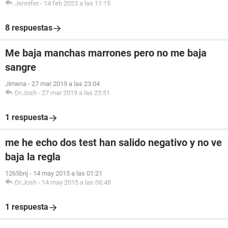
Jennifer
-
14 feb 2023 a las 11:15
8 respuestas
Me baja manchas marrones pero no me baja
sangre
Jimena
-
27 mar 2019 a las 23:04
Dr.Josh
-
27 mar 2019 a las 23:51
1 respuesta
me he echo dos test han salido negativo y no ve
baja la regla
1265bnj
-
14 may 2015 a las 01:21
Dr.Josh
-
14 may 2015 a las 06:48
1 respuesta