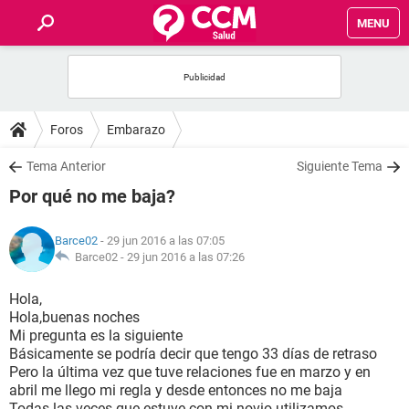
MENU
INICIO
FOROS
Foros
Embarazo
SALUD
Tema Anterior
Siguiente Tema
Por qué no me baja?
FAMILIA
Barce02
- 29 jun 2016 a las 07:05
NUTRICIÓN
Barce02 -
29 jun 2016 a las 07:26
Hola,
BIENESTAR
Hola,buenas noches
Mi pregunta es la siguiente
SEXUALIDAD
Básicamente se podría decir que tengo 33 días de retraso
Pero la última vez que tuve relaciones fue en marzo y en
abril me llego mi regla y desde entonces no me baja
GLOSARIO
Todas las veces que estuve con mi novio utilizamos