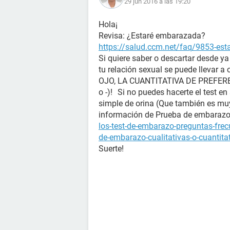
29 jun 2016 a las 19:20
Hola¡
Revisa: ¿Estaré embarazada?
https://salud.ccm.net/faq/9853-es
Si quiere saber o descartar desde y
tu relación sexual se puede llevar a
OJO, LA CUANTITATIVA DE PREFERENC
o -)! Si no puedes hacerte el test en
simple de orina (Que también es mu
información de Prueba de embara
los-test-de-embarazo-preguntas-fre
de-embarazo-cualitativas-o-cuantita
Suerte!