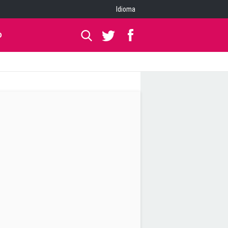
Idioma
O