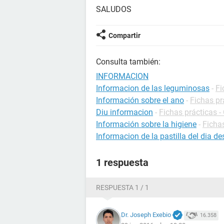
SALUDOS
Compartir
Consulta también:
INFORMACION
Informacion de las leguminosas
-
Fi
Información sobre el ano
-
Fichas pr
Diu informacion
-
Fichas prácticas -
Información sobre la higiene
-
Fichas
Informacion de la pastilla del dia d
1 respuesta
RESPUESTA 1 / 1
Dr. Joseph Exebio
16.358