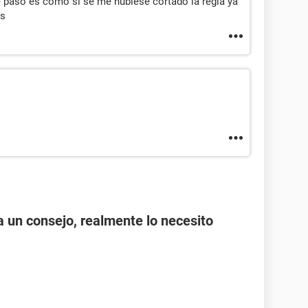
e paso es como si se me hubiese cortado la regla ya
as
a un consejo, realmente lo necesito