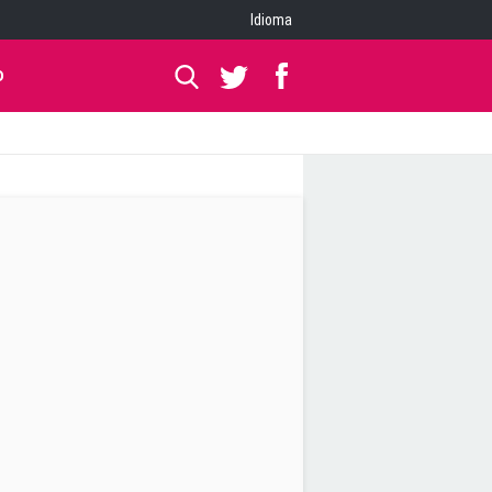
Idioma
O