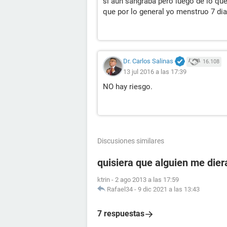
si aun sangraba pero luego de lo qu
que por lo general yo menstruo 7 di
Dr. Carlos Salinas
16.108
13 jul 2016 a las 17:39
NO hay riesgo.
Discusiones similares
quisiera que alguien me dier
ktrin
-
2 ago 2013 a las 17:59
Rafael34
-
9 dic 2021 a las 13:43
7 respuestas