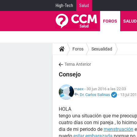
High-Tech
Salud
FOROS
SALUD
Foros
Sexualidad
Tema Anterior
Consejo
maex
- 30 jun 2016 a las 22:03
Dr. Carlos Salinas
-
13 jul 201
HOLA
tengo una situación que me preocup
cuatro días con mi pareja , lo hicim
dia de mi periodo de
menstruación
e
puedo
estar embarazada
porque no 