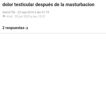
dolor testicular después de la masturbacion
Sam2736
-
22 sep 2019 a las 01:19
Krut
-
25 jun 2023 a las 15:37
2 respuestas