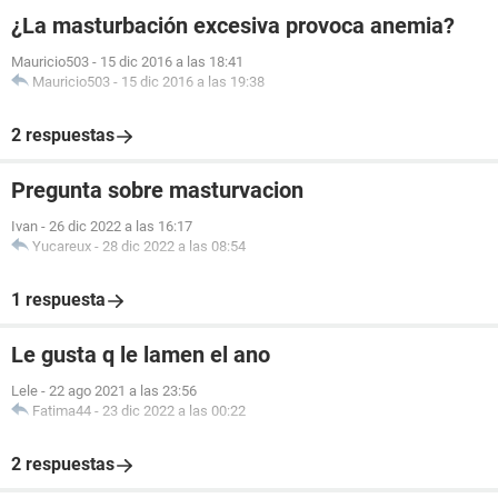
¿La masturbación excesiva provoca anemia?
Mauricio503
-
15 dic 2016 a las 18:41
Mauricio503
-
15 dic 2016 a las 19:38
2 respuestas
Pregunta sobre masturvacion
Ivan
-
26 dic 2022 a las 16:17
Yucareux
-
28 dic 2022 a las 08:54
1 respuesta
Le gusta q le lamen el ano
Lele
-
22 ago 2021 a las 23:56
Fatima44
-
23 dic 2022 a las 00:22
2 respuestas