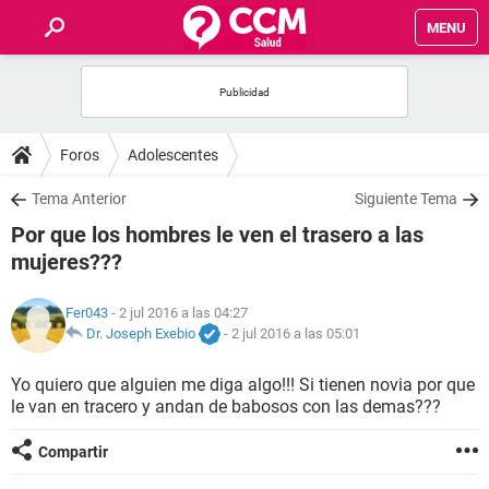
MENU
INICIO
FOROS
Foros
Adolescentes
SALUD
Tema Anterior
Siguiente Tema
Por que los hombres le ven el trasero a las
FAMILIA
mujeres???
NUTRICIÓN
Fer043
- 2 jul 2016 a las 04:27
Dr. Joseph Exebio
-
2 jul 2016 a las 05:01
BIENESTAR
Yo quiero que alguien me diga algo!!! Si tienen novia por que
le van en tracero y andan de babosos con las demas???
SEXUALIDAD
Compartir
GLOSARIO