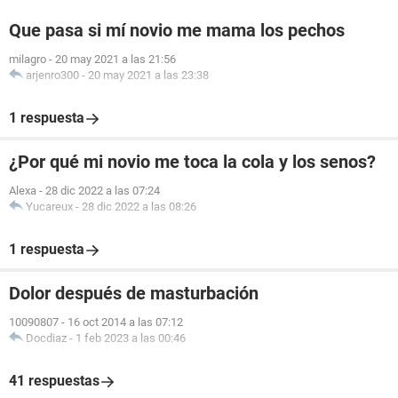
Que pasa si mí novio me mama los pechos
milagro
-
20 may 2021 a las 21:56
arjenro300
-
20 may 2021 a las 23:38
1 respuesta
¿Por qué mi novio me toca la cola y los senos?
Alexa
-
28 dic 2022 a las 07:24
Yucareux
-
28 dic 2022 a las 08:26
1 respuesta
Dolor después de masturbación
10090807
-
16 oct 2014 a las 07:12
Docdiaz
-
1 feb 2023 a las 00:46
41 respuestas