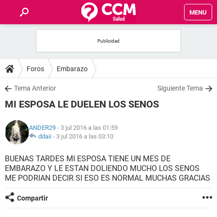
MENU
INICIO
FOROS
Foros
Embarazo
SALUD
Tema Anterior
Siguiente Tema
MI ESPOSA LE DUELEN LOS SENOS
FAMILIA
ANDER29
- 3 jul 2016 a las 01:59
NUTRICIÓN
ddaii
-
3 jul 2016 a las 03:10
BUENAS TARDES MI ESPOSA TIENE UN MES DE
BIENESTAR
EMBARAZO Y LE ESTAN DOLIENDO MUCHO LOS SENOS
ME PODRIAN DECIR SI ESO ES NORMAL MUCHAS GRACIAS
SEXUALIDAD
Compartir
GLOSARIO