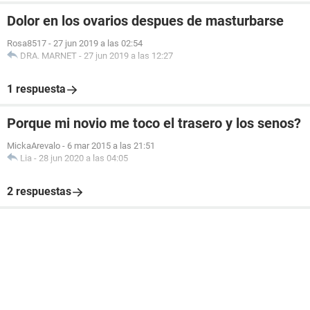
Dolor en los ovarios despues de masturbarse
Rosa8517
-
27 jun 2019 a las 02:54
DRA. MARNET
-
27 jun 2019 a las 12:27
1 respuesta
Porque mi novio me toco el trasero y los senos?
MickaArevalo
-
6 mar 2015 a las 21:51
Lia
-
28 jun 2020 a las 04:05
2 respuestas