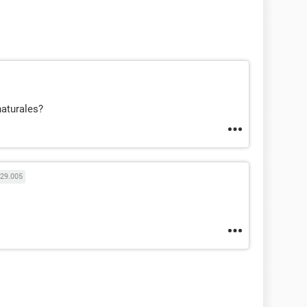
naturales?
29.005