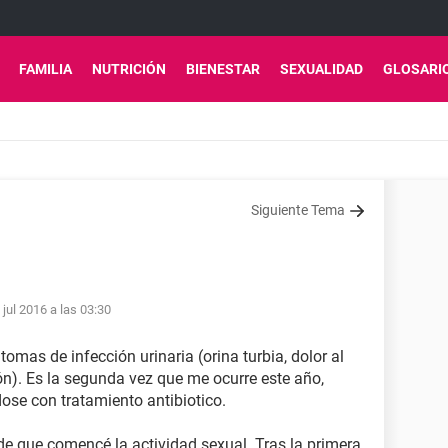
FAMILIA
NUTRICIÓN
BIENESTAR
SEXUALIDAD
GLOSARI
Siguiente Tema
 jul 2016 a las 03:30
as de infección urinaria (orina turbia, dolor al
ón). Es la segunda vez que me ocurre este año,
dose con tratamiento antibiotico.
 que comencé la actividad sexual. Tras la primera