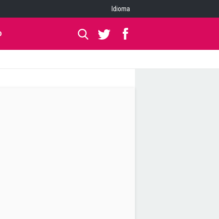
Idioma
O