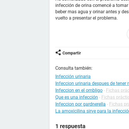
infección de orina comencé a tomar 
beber mas agua y orinar antes y des
vuelto a presentar el problema.
He leído en internet sobre la eficaci
de las infecciones urinarias tempran
Desde el ultimo tratamiento me han s
para 2 dias de tratamiento, pero seg
Compartir
antibiotico solo es vendido con recet
Podría tratarme la infección con mé
Consulta también:
leído sobre las recomendaciones del 
Infección urinaria
Infeccion urinaria despues de tener 
Infeccion en el ombligo
-
Fichas prác
Que es una infección
-
Fichas prácti
Infeccion por gardnerella
-
Fichas pr
La amoxicilina sirve para la infecció
1 respuesta