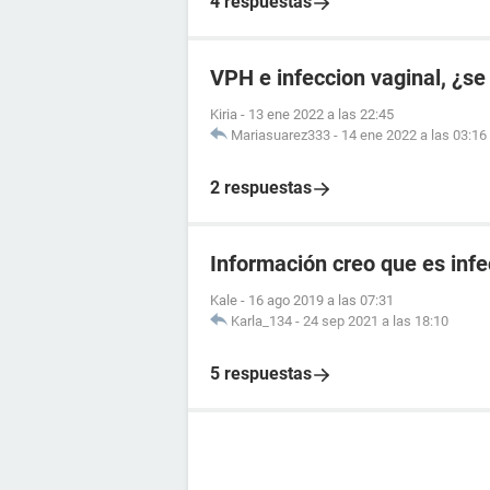
4 respuestas
VPH e infeccion vaginal, ¿se
Kiria
-
13 ene 2022 a las 22:45
Mariasuarez333
-
14 ene 2022 a las 03:16
2 respuestas
Información creo que es infe
Kale
-
16 ago 2019 a las 07:31
Karla_134
-
24 sep 2021 a las 18:10
5 respuestas