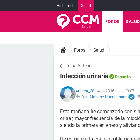
High-Tech
Salud
FOROS
SALUD
Foros
Salud
Tema Anterior
Infección urinaria
Resuelto
Andrea_38
- 4 jul 2016 a las 19:07
Dra. Marlene Huancahuari
-
5
Esta mañana he comenzado con síntom
orinar, mayor frecuencia de la micci
siendo la primera en enero y alivian
He comenzado con el problema desde