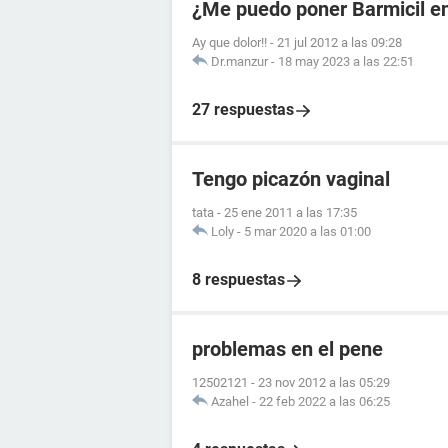
¿Me puedo poner Barmicil en
Ay que dolor!!
-
21 jul 2012 a las 09:28
Dr.manzur
-
18 may 2023 a las 22:51
27 respuestas
Tengo picazón vaginal
tata
-
25 ene 2011 a las 17:35
Loly
-
5 mar 2020 a las 01:00
8 respuestas
problemas en el pene
12502121
-
23 nov 2012 a las 05:29
Azahel
-
22 feb 2022 a las 06:25