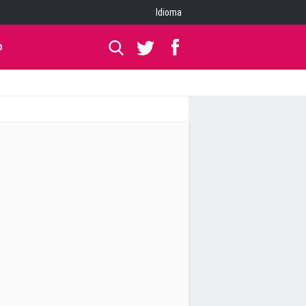
Idioma
O