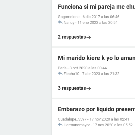
Funciona si mi pareja me chu
Gogomelone
-
6 dic 2017 a las 06:46
Nancy
-
11 ene 2022 a las 20:54
2 respuestas
Mi marido kiere k yo lo ama
Perla
-
3 oct 2020 a las 00:44
Flecha10
-
7 abr 2023 a las 21:32
3 respuestas
Embarazo por líquido presem
Guadalupe_5597
-
17 nov 2020 a las 02:41
Hermanamayor
-
17 nov 2020 a las 05:52