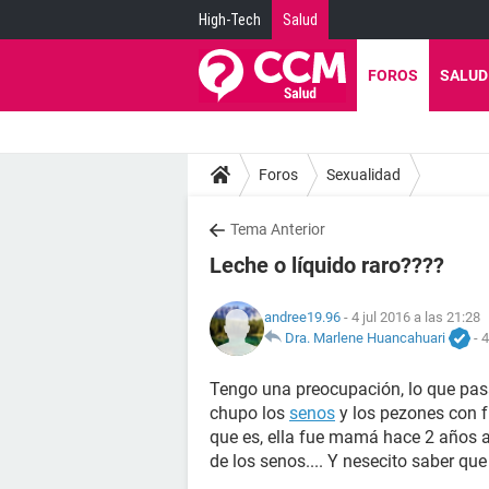
High-Tech
Salud
FOROS
SALUD
Foros
Sexualidad
Tema Anterior
Leche o líquido raro????
andree19.96
- 4 jul 2016 a las 21:28
Dra. Marlene Huancahuari
-
4
Tengo una preocupación, lo que pasa
chupo los
senos
y los pezones con fu
que es, ella fue mamá hace 2 años 
de los senos.... Y nesecito saber que