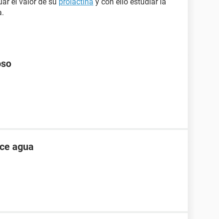
ar el valor de su
prolactina
y con ello estudiar la
a.
oso
ece agua