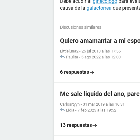
Debe acudir al
ginecólogo
para evalu
causa de la
galactorrea
que present
Discusiones similares
Quiero amamantar a mi esp
Littleluna2
-
26 jul 2018 a las 17:55
Paulita
-
5 ago 2022 a las 12:00
6 respuestas
Me sale liquido del ano, par
Carlosrtyyh
-
31 mar 2019 a las 16:31
Lidia
-
7 feb 2023 a las 19:52
13 respuestas