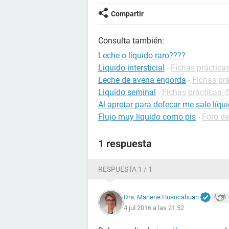
Compartir
Consulta también:
Leche o líquido raro????
Liquido intersticial
-
Fichas prácticas
Leche de avena engorda
-
Fichas prá
Liquido seminal
-
Fichas prácticas -
Al apretar para defecar me sale líqu
Flujo muy liquido como pis
-
Foro de
1 respuesta
RESPUESTA 1 / 1
Dra. Marlene Huancahuari
4 jul 2016 a las 21:52