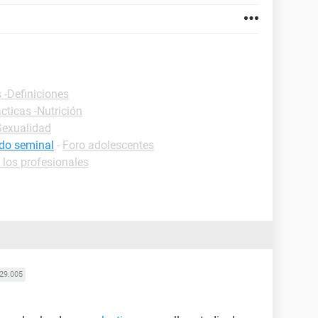
 -Definiciones
cticas -Nutrición
Sexualidad
ido seminal
-
Foro adolescentes
 los profesionales
29.005