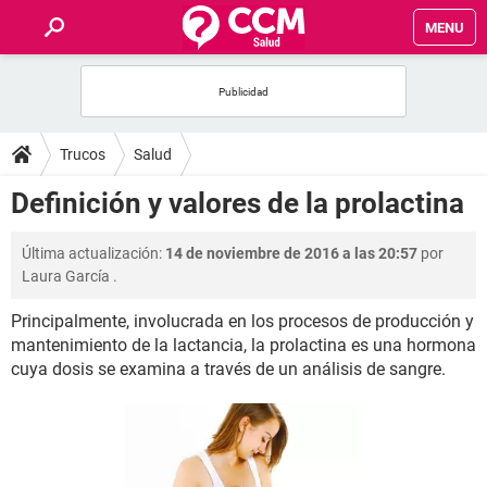
MENU
INICIO
FOROS
Trucos
Salud
SALUD
Definición y valores de la prolactina
FAMILIA
Última actualización:
14 de noviembre de 2016 a las 20:57
por
Laura García
.
NUTRICIÓN
Principalmente, involucrada en los procesos de producción y
mantenimiento de la lactancia, la prolactina es una hormona
BIENESTAR
cuya dosis se examina a través de un análisis de sangre.
SEXUALIDAD
GLOSARIO