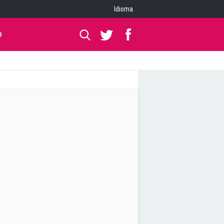
Idioma
O