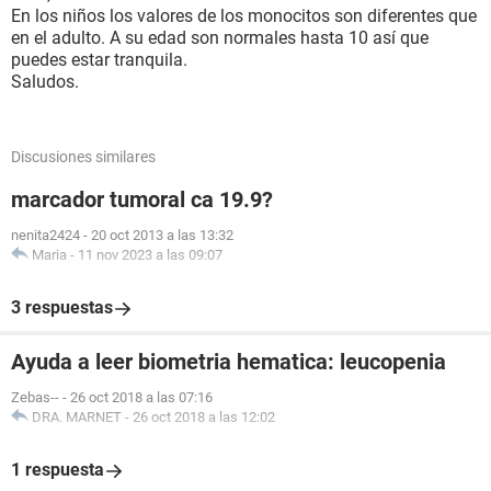
En los niños los valores de los monocitos son diferentes que
en el adulto. A su edad son normales hasta 10 así que
puedes estar tranquila.
Saludos.
Discusiones similares
marcador tumoral ca 19.9?
nenita2424
-
20 oct 2013 a las 13:32
Maria
-
11 nov 2023 a las 09:07
3 respuestas
Ayuda a leer biometria hematica: leucopenia
Zebas--
-
26 oct 2018 a las 07:16
DRA. MARNET
-
26 oct 2018 a las 12:02
1 respuesta