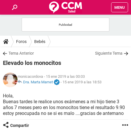
MENU
INICIO
FOROS
Foros
Bebés
SALUD
Tema Anterior
Siguiente Tema
Elevado los monocitos
FAMILIA
monicacordova
- 15 ene 2019 a las 00:03
NUTRICIÓN
Dra. Marta Marnet
-
15 ene 2019 a las 18:53
Hola,
BIENESTAR
Buenas tardes le realice unos exámenes a mi hijo tiene 3
años 7 meses pero en los monocitos tiene el resultado 9.90
SEXUALIDAD
estoy preocupada no se si es malo ....gracias de antemano
Compartir
GLOSARIO