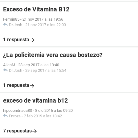
Exceso de Vitamina B12
Fermin85
-
21 nov 2017 a las 19:56
Dr.Josh
-
21 nov 2017 a las 22:03
1 respuesta
¿La policitemia vera causa bostezo?
AilenM
-
28 sep 2017 a las 19:40
Dr.Josh
-
29 sep 2017 a las 15:54
1 respuesta
exceso de vitamina b12
hipocondriaca80
-
8 dic 2016 a las 09:20
Fnroza
-
7 feb 2019 a las 13:42
7 respuestas